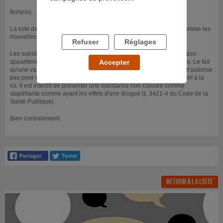
Bonjour,
La liste des substances stupéfiantes évolue régulièrement, tout comme les
nouvelles molécules synthétisées dans le but de la contourner...
Refuser
Réglages
Les substances auxquelles vous faites référence dans votre question
appartiennent à une famille de produits classés comme stupéfiants. Le fait
Accepter
qu'une variante particulière ne figure pas (encore) sur ce tableau n'autorise
pas pour autant ni sa vente, ni son usage. En effet, et conformément à la
loi, il est interdit de présenter une substance non classée comme
stupéfiante comme ayant les effets d'une drogue (L 3421-4 du Code de la
Santé Publique).
Bien cordialement.
RETOUR À LA LISTE