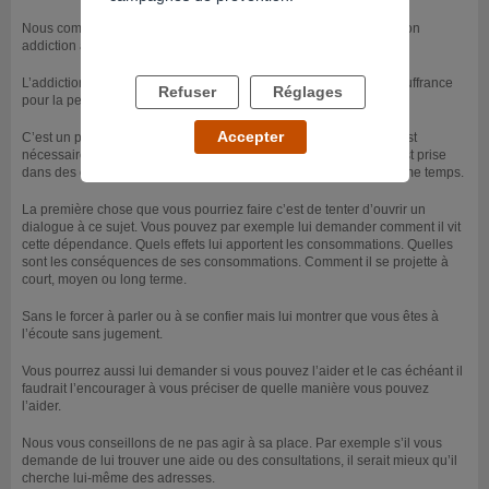
Nous comprenons votre intention d’aider votre mari concernant son
addiction à la cocaïne.
L’addiction est souvent un phénomène déroutant et source de souffrance
Refuser
Réglages
pour la personne elle-même et pour ses proches.
Accepter
C’est un phénomène déroutant car même si la volonté d’arrêter est
nécessaire, elle ne suffit pas toujours et parce que la personne est prise
dans des envies contradictoires d’arrêter et de poursuivre en même temps.
La première chose que vous pourriez faire c’est de tenter d’ouvrir un
dialogue à ce sujet. Vous pouvez par exemple lui demander comment il vit
cette dépendance. Quels effets lui apportent les consommations. Quelles
sont les conséquences de ses consommations. Comment il se projette à
court, moyen ou long terme.
Sans le forcer à parler ou à se confier mais lui montrer que vous êtes à
l’écoute sans jugement.
Vous pourrez aussi lui demander si vous pouvez l’aider et le cas échéant il
faudrait l’encourager à vous préciser de quelle manière vous pouvez
l’aider.
Nous vous conseillons de ne pas agir à sa place. Par exemple s’il vous
demande de lui trouver une aide ou des consultations, il serait mieux qu’il
cherche lui-même des adresses.