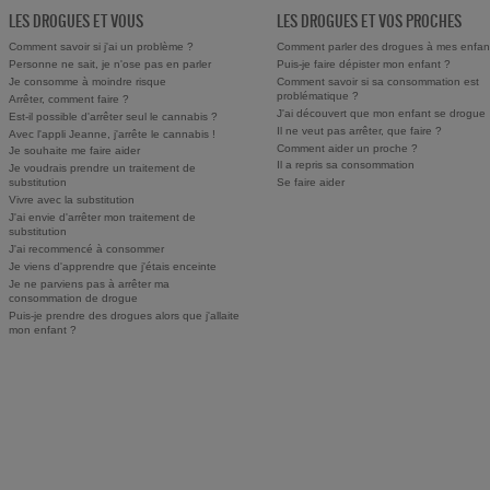
LES DROGUES ET VOUS
LES DROGUES ET VOS PROCHES
Comment savoir si j'ai un problème ?
Comment parler des drogues à mes enfan
Personne ne sait, je n'ose pas en parler
Puis-je faire dépister mon enfant ?
Je consomme à moindre risque
Comment savoir si sa consommation est
problématique ?
Arrêter, comment faire ?
J'ai découvert que mon enfant se drogue
Est-il possible d'arrêter seul le cannabis ?
Il ne veut pas arrêter, que faire ?
Avec l'appli Jeanne, j'arrête le cannabis !
Comment aider un proche ?
Je souhaite me faire aider
Il a repris sa consommation
Je voudrais prendre un traitement de
substitution
Se faire aider
Vivre avec la substitution
J'ai envie d'arrêter mon traitement de
substitution
J'ai recommencé à consommer
Je viens d'apprendre que j'étais enceinte
Je ne parviens pas à arrêter ma
consommation de drogue
Puis-je prendre des drogues alors que j'allaite
mon enfant ?