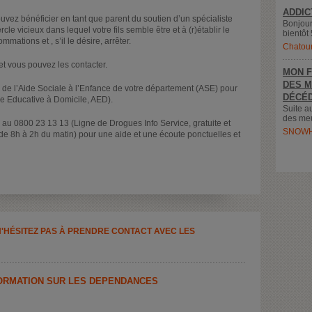
ADDIC
ez bénéficier en tant que parent du soutien d’un spécialiste
Bonjour
le vicieux dans lequel votre fils semble être et à (r)établir le
bientôt 
mations et , s’il le désire, arrêter.
Chatou
t vous pouvez les contacter.
MON F
DES M
s de l’Aide Sociale à l’Enfance de votre département (ASE) pour
DÉCÉD
e Educative à Domicile, AED).
Suite a
des meu
 au 0800 23 13 13 (Ligne de Drogues Info Service, gratuite et
SNOWH
 de 8h à 2h du matin) pour une aide et une écoute ponctuelles et
N'HÉSITEZ PAS À PRENDRE CONTACT AVEC LES
NFORMATION SUR LES DÉPENDANCES