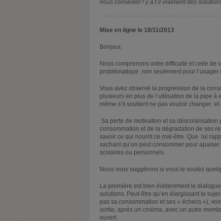
nous conseiller? y a t il vraiment des solution
Mise en ligne le 18/11/2013
Bonjour,
Nous comprenons votre difficulté et celle de 
problématique non seulement pour l’usager 
Vous avez observé la progression de la consom
plusieurs en plus de l’utilisation de la pipe à
même s’il soutient ne pas vouloir changer et 
Sa perte de motivation et sa déscolarisatio
consommation et de la dégradation de ses relati
savoir ce qui nourrit ce mal-être. Que lui r
sachant qu’on peut consommer pour apaiser u
scolaires ou personnels.
Nous vous suggérons si vous le voulez quelq
La première est bien évidemment le dialogue.
solutions. Peut-être qu’en élargissant le sujet
pas sa consommation et ses « échecs »), voire
sortie, après un cinéma, avec un autre membre
ouvert.