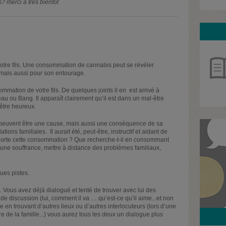
s? merci a très bientot
votre fils. Une consommation de cannabis peut se révéler
mais aussi pour son entourage.
mation de votre fils. De quelques joints il en est arrivé à
 eau ou Bang. Il apparaît clairement qu’il est dans un mal-être
être heureux.
n peuvent être une cause, mais aussi une conséquence de sa
ons familiales. Il aurait été, peut-être, instructif et aidant de
apporte cette consommation ? Que recherche-t-il en consommant
ne souffrance, mettre à distance des problèmes familiaux,
ues pistes.
 Vous avez déjà dialogué et tenté de trouver avec lui des
 de discussion (lui, comment il va … qu’est-ce qu’il aime...et non
 en trouvant d’autres lieux ou d’autres interlocuteurs (lors d’une
 de la famille...) vous aurez tous les deux un dialogue plus