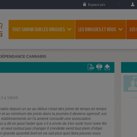
Espace pro
TOUT SAVOIR SUR LES DROGUES
LES DROGUES ET VOUS
LES
DÉPENDANCE CANNABIS
13 à 10h43
bis depuis un an au début c'etait des joints de temps en temps
et au minimum dix joints dans la journée.il deviens agressif ,est
les etablissements on l'a amené consulté une association
a dit on peut l'aider que s il a envie de s'en sortir hors notre fils
et veut surtout pas changer il s'endette vend tout plein d'objet
 grande quantité.bref on ne sait plus quoi faire.pouvez vous