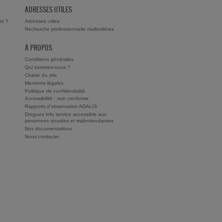
ADRESSES UTILES
ts ?
Adresses utiles
Recherche professionnelle multicritères
À PROPOS
Conditions générales
Qui sommes-nous ?
Charte du site
Mentions légales
Politique de confidentialité
Accessibilité : non conforme
Rapports d'observation ADALIS
Drogues info service accessible aux
personnes sourdes et malentendantes
Nos documentations
Nous contacter