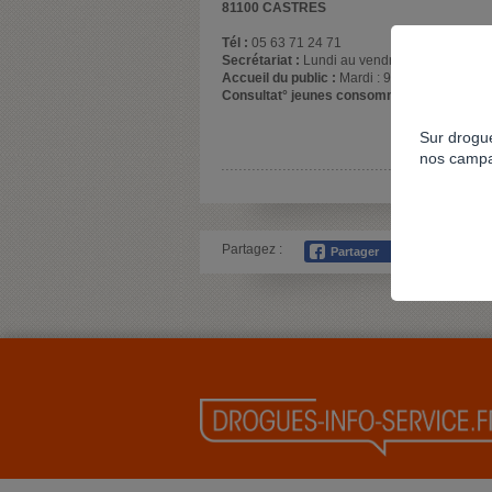
81100 CASTRES
Tél :
05 63 71 24 71
Secrétariat :
Lundi au vendredi : 9h/12h et 1
Accueil du public :
Mardi : 9h/12h, Jeudi 9h/
Consultat° jeunes consommateurs :
Consul
Sur drogue
nos campa
Partagez :