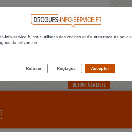
4h/17h.
12h et 14h/17h
tations avec une psychologue sur rendez-vous
VOIR LA FICHE DÉTAILLÉE
s-info-service.fr, nous utilisons des cookies et d’autres traceurs pour o
gnes de prévention.
Refuser
Réglages
Accepter
RETOUR À LA LISTE