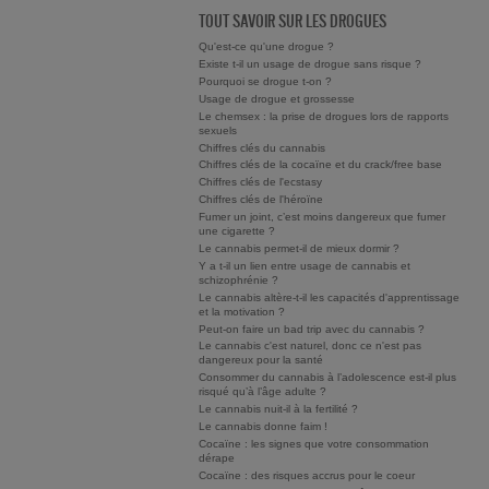
TOUT SAVOIR SUR LES DROGUES
Qu'est-ce qu'une drogue ?
Existe t-il un usage de drogue sans risque ?
Pourquoi se drogue t-on ?
Usage de drogue et grossesse
Le chemsex : la prise de drogues lors de rapports
sexuels
Chiffres clés du cannabis
Chiffres clés de la cocaïne et du crack/free base
Chiffres clés de l'ecstasy
Chiffres clés de l'héroïne
Fumer un joint, c’est moins dangereux que fumer
une cigarette ?
Le cannabis permet-il de mieux dormir ?
Y a t-il un lien entre usage de cannabis et
schizophrénie ?
Le cannabis altère-t-il les capacités d'apprentissage
et la motivation ?
Peut-on faire un bad trip avec du cannabis ?
Le cannabis c'est naturel, donc ce n'est pas
dangereux pour la santé
Consommer du cannabis à l’adolescence est-il plus
risqué qu’à l’âge adulte ?
Le cannabis nuit-il à la fertilité ?
Le cannabis donne faim !
Cocaïne : les signes que votre consommation
dérape
Cocaïne : des risques accrus pour le coeur