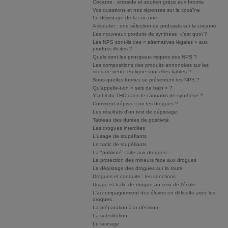
Cocaïne : entraide et soutien grâce aux forums
Vos questions et nos réponses sur la cocaïne
Le dépistage de la cocaïne
A écouter : une sélection de podcasts sur la cocaïne
Les nouveaux produits de synthèse, c’est quoi ?
Les NPS sont-ils des « alternatives légales » aux
produits illicites ?
Quels sont les principaux risques des NPS ?
Les compositions des produits annoncées sur les
sites de vente en ligne sont-elles fiables ?
Sous quelles formes se présentent les NPS ?
Qu’appelle-t-on « sels de bain » ?
Y’a-t-il du THC dans le cannabis de synthèse ?
Comment dépiste t-on les drogues ?
Les résultats d'un test de dépistage
Tableau des durées de positivité
Les drogues interdites
L'usage de stupéfiants
Le trafic de stupéfiants
La "publicité" faite aux drogues
La protection des mineurs face aux drogues
Le dépistage des drogues sur la route
Drogues et conduite : les sanctions
Usage et trafic de drogue au sein de l'école
L'accompagnement des élèves en difficulté avec les
drogues
La préparation à la décision
La substitution
Le sevrage