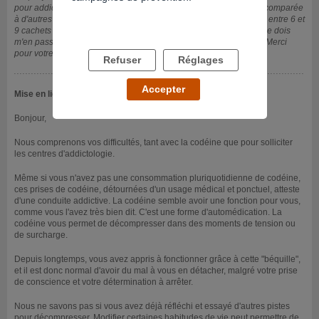
pour addictions car j'ai l'impression que ma situation est ridicule, comparée
à d'autres qui prennent vraiment des doses importantes; moi c'est entre 6 et
9 cachets par semaine. Pour autant je n'arrive pas à me dire que je dois
m'en passer définitivement, donc je pense que j'ai une addiction. Merci
pour votre réponse
Refuser
Réglages
Accepter
Mise en ligne le 30/06/2026
Bonjour,
Nous comprenons vos difficultés, tant avec la codéine que pour solliciter
les centres d'addictologie.
Même si vous n'avez pas une consommation pluriquotidienne de codéine,
ces prises de codéine, détournées d'un usage médical et ponctuel, atteste
d'une conduite addictive. La codéine semble avoir une fonction pour vous,
comme vous l'avez très bien dit. C'est une forme d'automédication. La
codéine vous permet de décompresser dans des moments de tension ou
de surcharge.
Depuis longtemps, vous avez appris à fonctionner grâce à cette "béquille",
et il est donc normal d'avoir du mal à vous en détacher, malgré votre prise
de conscience et votre détermination à arrêter.
Nous ne savons pas si vous avez déjà réfléchi et essayé d'autres pistes
pour décompresser. Modifier certaines habitudes de vie peut permettre de