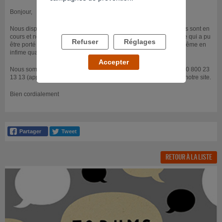
Bonjour,
Nous disposons de peu de recul sur les fleurs de CBD, des études sont en
cours et nous sommes en attente de ces parutions. Cependant, ce qui a pu
Refuser
Réglages
être porté à notre connaissance, c’est que la présence de THC, même en
infime quantité, est détectable dans le sang et dans les urines.
Accepter
Nous sommes également joignables tous les jours de 8h à 2h au 0 800 23
13 13 (appel anonyme et gratuit) ou par Chat de 14h à minuit via notre site.
Bien cordialement
RETOUR À LA LISTE