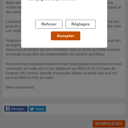
Notre service, ADALIS (Addictions, Drogues, Alcool Info Service) traite
toutes les questions relatives à une dépendance (avec ou sans produit) et
des questions portant également sur les conduites addictives.
L’automutilation peut devenir une conduite addictive, et faire l’objet d’une
Refuser
Réglages
prise en charge à ce titre. Quoiqu’il en soit, elle démontre un mal-être voire
une souffrance, qu'il faut au moins partager avec quequ'un.
Accepter
Toujours est-il que c’est un sujet que vous pourriez aborder avec nous afin
de disposer d’une première écoute, d’un premier accueil pouvant
déboucher au besoin sur une orientation vers un centre qui traite et prend
en charge la question de l’automutilation de manière spécifique.
Nous sommes joignables également par tchat (gratuit et anonyme) en vous
connectant sur notre site ou par téléphone au 0800 23 13 13 (Ligne de
Drogues Info Service, gratuite et anonyme depuis un poste fixe) tous les
jours de 8h00 à 2h00 du matin.
Bien cordialement.
RETOUR À LA LISTE