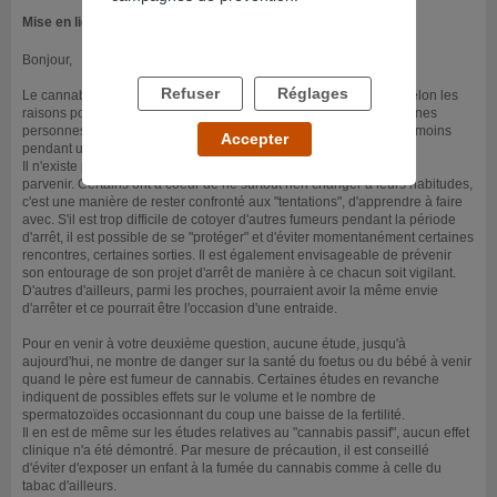
Mise en ligne le 14/10/2009
Bonjour,
Refuser
Réglages
Le cannabis peut effectivement être un produit difficile à arrêter selon les
raisons pour lesquelles on fume mais aussi parce que pour certaines
personnes cela remet en question certaines habitudes de vie, au moins
Accepter
pendant un temps.
Il n'existe pas une méthode meilleure qu'une autre pour y
parvenir. Certains ont à coeur de ne surtout rien changer à leurs habitudes,
c'est une manière de rester confronté aux "tentations", d'apprendre à faire
avec. S'il est trop difficile de cotoyer d'autres fumeurs pendant la période
d'arrêt, il est possible de se "protéger" et d'éviter momentanément certaines
rencontres, certaines sorties. Il est également envisageable de prévenir
son entourage de son projet d'arrêt de manière à ce chacun soit vigilant.
D'autres d'ailleurs, parmi les proches, pourraient avoir la même envie
d'arrêter et ce pourrait être l'occasion d'une entraide.
Pour en venir à votre deuxième question, aucune étude, jusqu'à
aujourd'hui, ne montre de danger sur la santé du foetus ou du bébé à venir
quand le père est fumeur de cannabis. Certaines études en revanche
indiquent de possibles effets sur le volume et le nombre de
spermatozoïdes occasionnant du coup une baisse de la fertilité.
Il en est de même sur les études relatives au "cannabis passif", aucun effet
clinique n'a été démontré. Par mesure de précaution, il est conseillé
d'éviter d'exposer un enfant à la fumée du cannabis comme à celle du
tabac d'ailleurs.