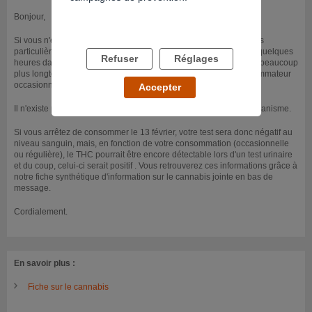
Bonjour,
Si vous n'effectuez qu'un test sanguin, vous n'avez pas de craintes
particulières à avoir. En effet, le THC reste dépistable seulement quelques
Refuser
Réglages
heures dans le sang (de 2 à 8h). En revanche, il reste dépistable beaucoup
plus longtemps dans les urines : entre 3 et 5 jours pour un consommateur
occasionnel, et de 30 à 70 jours en cas d'usage régulier.
Accepter
Il n'existe pas de moyens d'accélerer l'élimination du THC de l'organisme.
Si vous arrêtez de consommer le 13 février, votre test sera donc négatif au
niveau sanguin, mais, en fonction de votre consommation (occasionnelle
ou régulière), le THC pourrait être encore détectable lors d'un test urinaire
et du coup, celui-ci serait positif . Vous retrouverez ces informations grâce à
notre fiche synthétique d'information sur le cannabis jointe en bas de
message.
Cordialement.
En savoir plus :
Fiche sur le cannabis