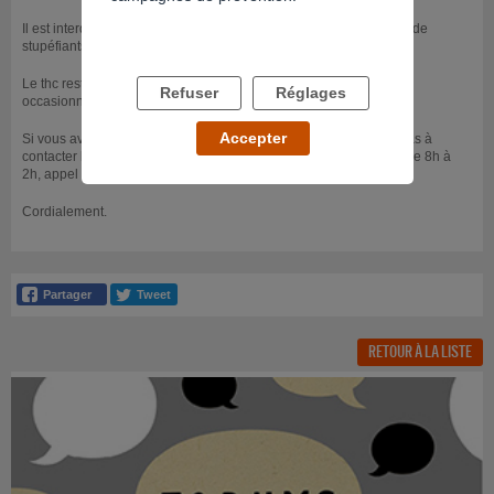
Il est interdit par la loi de vous faire effectuer un test de dépistage de
stupéfiants à votre insu.
Le thc reste décelable 3 à 5 jours dans les urines pour un fumeur
Refuser
Réglages
occasionnel, et 4 à 12 semaines pour un fumeur régulier.
Accepter
Si vous avez besoin d'informations complémentaires, n'hésitez pas à
contacter l'un de nos écoutants au 0800.23.13.13, tous les jours de 8h à
2h, appel anonyme et gratuit depuis un poste fixe.
Cordialement.
RETOUR À LA LISTE