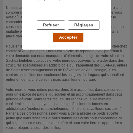
Nous imaginons combien il est difficile et douloureux de voir un être cher
sombrer dans une dépendance au crack. Cette drogue est, comme vous
avez dû le constater, extrêmement addictive et modifie rapidement le
comportement, les émotions et les priorités de la personne qui en
Refuser
Réglages
consomme. Ce n'est pas une question de volonté, c'est plutôt comme une
maladie où la personne perd le contrôle et où le produit prend toute la
place dans sa vie.
Accepter
Nous entendons que vous avez peur pour votre mère et que vous cherchez
comment vous protéger. Il nous est difficile de répondre avec précision à
votre demande car nous manquons d'éléments au sujet de votre situation.
Sachez toutefois que vous et votre mère pouvezvous faire aider dans des
structures spécialisées en addictologie qui s'appellent des CSAPA (Centres
de Soins d'Accompagnement et de Prévention en Addictologie). Ces
centres accueillent non seulement les usagers de drogues qui souhaitent
entrer en démarche de soins mais aussi leur entourage.
Votre mère et vous-même pouvez donc être accueillies dans ces centres
pour un espace de parole, du soutien et un accompagnement dans cette
période délicate. Vous serez reçues, sur rendez-vous, de manière
confidentielle et non payante, par des professionnels formés en
addictologie (médecins, psychologues, infirmiers, travailleurs sociaux...).
Parler à des professionnels peut vous aider à alléger ce poids et cette
peine que vous ressentez et vous donner des outils pour comprendre ce
qui se joue pour vous, pour votre mère et pour votre frère et apprendre à
vous protéger, à poser des limites.