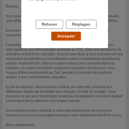
Bonjour,
Vous souhaitez connaître les seuils de consommations à partir desquels
sont définis les stades de consommations occasionnelles ou régulières.
Refuser
Réglages
En terme de dépistage, un usage est estimé régulier au delà d'une
consommation par semaine.
Accepter
Cependant, nous avons vu votre précédent message concernant vos
interrogations sur votre possible positivité au THC, dans une démarche de
réduction et d'arrêt du cannabis. Nous tenons donc à vous préciser qu'il est
nécessaire de prendre en considération votre consommation quotidienne
passée. Autrement dit, même en ayant réduit à une consommation par
semaine, en ayant consommé auparavant plusieurs fois par jour, vous
risquez d'être décelé positif au THC pendant la période de positivité
relative à une consommation régulière.
En fin de réponse, vous trouverez l'article de notre site consacré aux
différentes durées de positivités des drogues. En bas de la page, vous
trouverez le lien pour télécharger le tableau récapitulatif, au dessus duquel
est mentionnée la définition d'un usage régulier.
Nous espérons avoir répondu à votre questionnement, et nous vous
envoyons tous nos encouragements pour votre démarche d'arrêt en cours.
Bien cordialement.