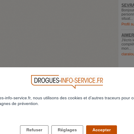
SEVRA
Bonjour
personn
situat...
Profil 
AIMER
J'écris 
complèt
mon...
claralo
s-info-service.fr, nous utilisons des cookies et d’autres traceurs pour o
gnes de prévention.
LES DROGUES ET VOUS
LES DROGUES ET VOS PROCHES
Refuser
Réglages
Accepter
Comment savoir si j'ai un problème ?
Comment parler des drogues à mes enfan