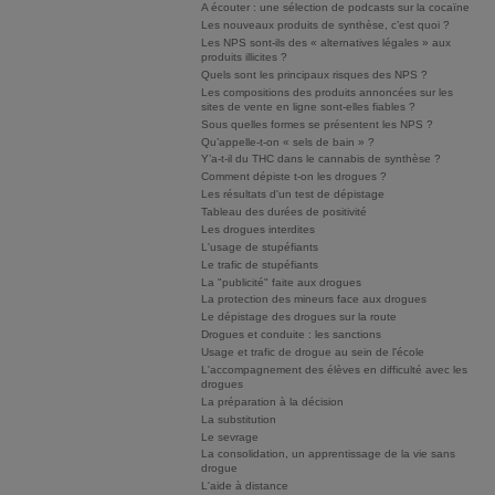
A écouter : une sélection de podcasts sur la cocaïne
Les nouveaux produits de synthèse, c’est quoi ?
Les NPS sont-ils des « alternatives légales » aux
produits illicites ?
Quels sont les principaux risques des NPS ?
Les compositions des produits annoncées sur les
sites de vente en ligne sont-elles fiables ?
Sous quelles formes se présentent les NPS ?
Qu’appelle-t-on « sels de bain » ?
Y’a-t-il du THC dans le cannabis de synthèse ?
Comment dépiste t-on les drogues ?
Les résultats d'un test de dépistage
Tableau des durées de positivité
Les drogues interdites
L'usage de stupéfiants
Le trafic de stupéfiants
La "publicité" faite aux drogues
La protection des mineurs face aux drogues
Le dépistage des drogues sur la route
Drogues et conduite : les sanctions
Usage et trafic de drogue au sein de l'école
L'accompagnement des élèves en difficulté avec les
drogues
La préparation à la décision
La substitution
Le sevrage
La consolidation, un apprentissage de la vie sans
drogue
L'aide à distance