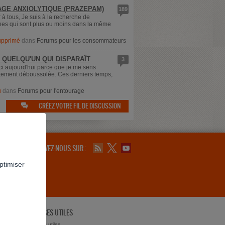
GE ANXIOLYTIQUE (PRAZEPAM)
189
 à tous, Je suis à la recherche de
es qui sont plus ou moins dans la même
supprimé
dans
Forums pour les consommateurs
 QUELQU'UN QUI DISPARAÎT
3
ici aujourd'hui parce que je me sens
ement déboussolée. Ces derniers temps,
u
dans
Forums pour l'entourage
CRÉEZ VOTRE FIL DE DISCUSSION

SUIVEZ-NOUS SUR :
ptimiser
ADRESSES UTILES
ts ?
Adresses utiles