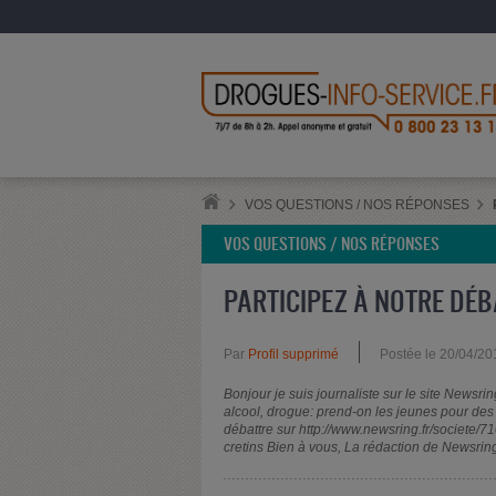
VOS QUESTIONS / NOS RÉPONSES
VOS QUESTIONS / NOS RÉPONSES
PARTICIPEZ À NOTRE DÉB
Par
Profil supprimé
Postée le 20/04/20
Bonjour je suis journaliste sur le site Newsri
alcool, drogue: prend-on les jeunes pour des 
débattre sur http://www.newsring.fr/societe/
cretins Bien à vous, La rédaction de Newsrin