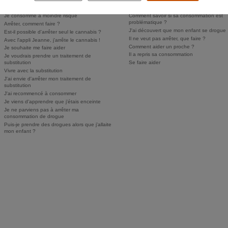
Personne ne sait, je n'ose pas en parler
Puis-je faire dépister mon enfant ?
Je consomme à moindre risque
Comment savoir si sa consommation est
problématique ?
Arrêter, comment faire ?
J'ai découvert que mon enfant se drogue
Est-il possible d'arrêter seul le cannabis ?
Il ne veut pas arrêter, que faire ?
Avec l'appli Jeanne, j'arrête le cannabis !
Comment aider un proche ?
Je souhaite me faire aider
Il a repris sa consommation
Je voudrais prendre un traitement de
substitution
Se faire aider
Vivre avec la substitution
J'ai envie d'arrêter mon traitement de
substitution
J'ai recommencé à consommer
Je viens d'apprendre que j'étais enceinte
Je ne parviens pas à arrêter ma
consommation de drogue
Puis-je prendre des drogues alors que j'allaite
mon enfant ?