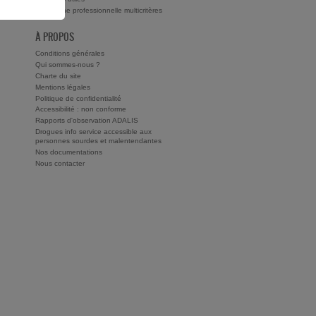
Recherche professionnelle multicritères
À PROPOS
Conditions générales
Qui sommes-nous ?
Charte du site
Mentions légales
Politique de confidentialité
Accessibilité : non conforme
Rapports d'observation ADALIS
Drogues info service accessible aux
personnes sourdes et malentendantes
Nos documentations
Nous contacter