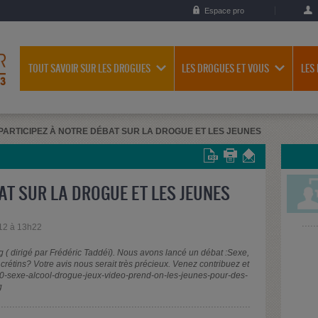
Espace pro
TOUT SAVOIR SUR LES DROGUES
LES DROGUES ET VOUS
LES
PARTICIPEZ À NOTRE DÉBAT SUR LA DROGUE ET LES JEUNES
AT SUR LA DROGUE ET LES JEUNES
12 à 13h22
ng ( dirigé par Frédéric Taddéï). Nous avons lancé un débat :Sexe,
crétins? Votre avis nous serait très précieux. Venez contribuez et
710-sexe-alcool-drogue-jeux-video-prend-on-les-jeunes-pour-des-
g