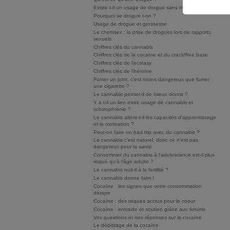
Existe t-il un usage de drogue sans risque ?
Pourquoi se drogue t-on ?
Usage de drogue et grossesse
Le chemsex : la prise de drogues lors de rapports
sexuels
Chiffres clés du cannabis
Chiffres clés de la cocaïne et du crack/free base
Chiffres clés de l'ecstasy
Chiffres clés de l'héroïne
Fumer un joint, c’est moins dangereux que fumer
une cigarette ?
Le cannabis permet-il de mieux dormir ?
Y a t-il un lien entre usage de cannabis et
schizophrénie ?
Le cannabis altère-t-il les capacités d'apprentissage
et la motivation ?
Peut-on faire un bad trip avec du cannabis ?
Le cannabis c'est naturel, donc ce n'est pas
dangereux pour la santé
Consommer du cannabis à l’adolescence est-il plus
risqué qu’à l’âge adulte ?
Le cannabis nuit-il à la fertilité ?
Le cannabis donne faim !
Cocaïne : les signes que votre consommation
dérape
Cocaïne : des risques accrus pour le coeur
Cocaïne : entraide et soutien grâce aux forums
Vos questions et nos réponses sur la cocaïne
Le dépistage de la cocaïne