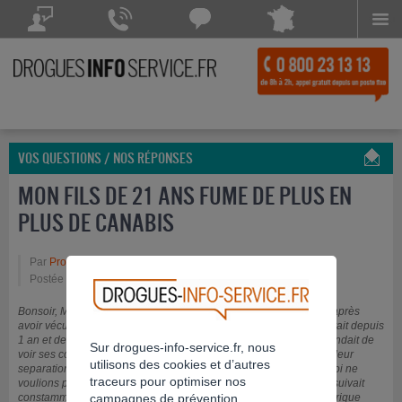
Menu
Drogues Info Service répond à vos questions
Drogues Info Service répond
Chattez avec
à vos appels 7 jours sur 7
Drogues Info Service
POSEZ VOTRE QUESTION
CONTACTEZ-NOUS
Chat indisponible
VOS QUESTIONS / NOS RÉPONSES
MON FILS DE 21 ANS FUME DE PLUS EN
PLUS DE CANABIS
Par
Profil supprimé
Postée le 22/08/2016 à 21h41
Bonsoir, Mon fils de 21 ans est revenu en decembre à la maison après
avoir vécu seul en appart. Et quelques moi avec sa chérie qu i, avait depuis
1 an et demi, cette fille dont il était éperdument amoureux lui défendait de
Sur drogues-info-service.fr, nous
voir ses copains car elle était possessive et quelques mois avant leur
utilisons des cookies et d’autres
separation elle interdisait à mon fils de me voir car mon mari et moi ne
traceurs pour optimiser nos
voulions pas leur prendre un appart Il l a quitté un soir car elle le suivait
constamment en voiture et lui faisait des scènes de jalousie hystérique
campagnes de prévention.