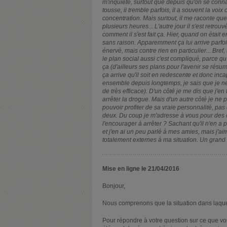
m'inquiète, surtout que depuis qu'on se conna
tousse, il tremble parfois, il a souvent la voi
concentration. Mais surtout, il me raconte que
plusieurs heures... L'autre jour il s'est retrou
comment il s'est fait ça. Hier, quand on était e
sans raison. Apparemment ça lui arrive parfois
énervé, mais contre rien en particulier... Bre
le plan social aussi c'est compliqué, parce qu
ça (d'ailleurs ses plans pour l'avenir se résu
ça arrive qu'il soit en redescente et donc inc
ensemble depuis longtemps, je sais que je ne s
de très efficace). D'un côté je me dis que j'e
arrêter la drogue. Mais d'un autre côté je ne 
pouvoir profiter de sa vraie personnalité, pas
deux. Du coup je m'adresse à vous pour des co
l'encourager à arrêter ? Sachant qu'il n'en a p
et j'en ai un peu parlé à mes amies, mais j'a
totalement externes à ma situation. Un grand
Mise en ligne le 21/04/2016
Bonjour,
Nous comprenons que la situation dans laquell
Pour répondre à votre question sur ce que vo