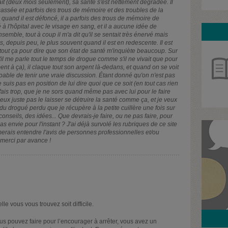
ît (deux mois seulement), sa santé s'est nettement dégradée. Il
x cassée et parfois des trous de mémoire et des troubles de la
 quand il est défoncé, il a parfois des trous de mémoire de
vé à l'hôpital avec le visage en sang, et il a aucune idée de
nsemble, tout à coup il m'a dit qu'il se sentait très énervé mais
, depuis peu, le plus souvent quand il est en redescente. Il est
f, tout ça pour dire que son état de santé m'inquiète beaucoup. Sur
'il me parle tout le temps de drogue comme s'il ne vivait que pour
ment à ça), il claque tout son argent là-dedans, et quand on se voit
apable de tenir une vraie discussion. Étant donné qu'on n'est pas
uis pas en position de lui dire quoi que ce soit (en tout cas rien
n fais trop, que je ne sors quand même pas avec lui pour le faire
peux juste pas le laisser se détruire la santé comme ça, et je veux
 du drogué perdu que je récupère à la petite cuillère une fois sur
nseils, des idées... Que devrais-je faire, ou ne pas faire, pour
as envie pour l'instant ? J'ai déjà survolé les rubriques de ce site
imerais entendre l'avis de personnes professionnelles et/ou
 merci par avance !
e vous vous trouvez soit difficile.
us pouvez faire pour l’encourager à arrêter, vous avez un