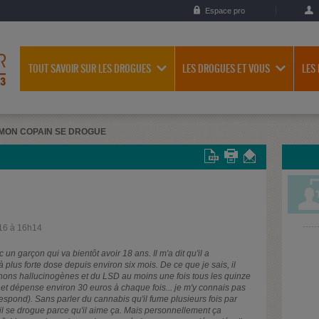
Espace pro
TOUT SAVOIR SUR LES DROGUES
LES DROGUES ET VOUS
LES
MON COPAIN SE DROGUE
16 à 16h14
 un garçon qui va bientôt avoir 18 ans. Il m'a dit qu'il a
plus forte dose depuis environ six mois. De ce que je sais, il
gnons hallucinogènes et du LSD au moins une fois tous les quinze
s et dépense environ 30 euros à chaque fois... je m'y connais pas
respond). Sans parler du cannabis qu'il fume plusieurs fois par
u'il se drogue parce qu'il aime ça. Mais personnellement ça