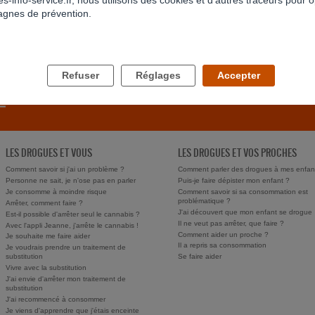
s-info-service.fr, nous utilisons des cookies et d’autres traceurs pour o
gnes de prévention.
RETOUR À LA LISTE
Refuser
Réglages
Accepter
LES DROGUES ET VOUS
LES DROGUES ET VOS PROCHES
Comment savoir si j'ai un problème ?
Comment parler des drogues à mes enfan
Personne ne sait, je n'ose pas en parler
Puis-je faire dépister mon enfant ?
Je consomme à moindre risque
Comment savoir si sa consommation est
problématique ?
Arrêter, comment faire ?
J'ai découvert que mon enfant se drogue
Est-il possible d'arrêter seul le cannabis ?
Il ne veut pas arrêter, que faire ?
Avec l'appli Jeanne, j'arrête le cannabis !
Comment aider un proche ?
Je souhaite me faire aider
Il a repris sa consommation
Je voudrais prendre un traitement de
substitution
Se faire aider
Vivre avec la substitution
J'ai envie d'arrêter mon traitement de
substitution
J'ai recommencé à consommer
Je viens d'apprendre que j'étais enceinte