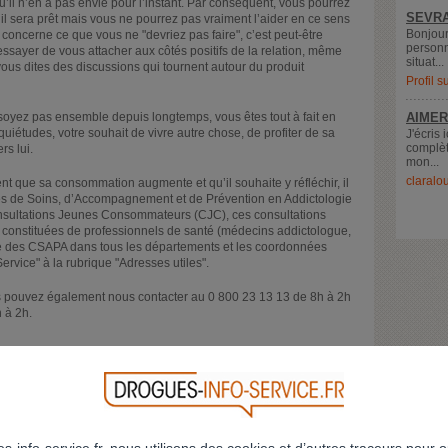
u’il n’en a pas envie pour l’instant. Par conséquent, vous pourrez
SEVRA
il sera prêt mais vous ne pourrez pas vraiment l’aider en ce sens
Bonjour
ui concerne ce que vous ne "devriez pas faire", c’est peut-être
personn
ssayer de vous attacher aux côtés positifs de la relation, même
situat...
vous dites des discussions qui tournent autour du produit
Profil 
soyez pas ensemble depuis longtemps, vous êtes tout à fait en
AIMER
nquiétudes, votre souhait de vivre autre chose, de profiter de sa
J'écris 
complèt
rs lui.
mon...
claralo
t que sa consommation augmente et qu’il souhaite y réfléchir, il
tres de Soins, d’Accompagnement et de Prévention en Addictologie
nsultations Jeunes Consommateurs (CJC), ces consultations
 constituées de professionnels de santé (médecins addictologue,
iste des CSAPA dans tous les départements et les coordonnées
Service" à la rubrique "Adresses utiles".
us pouvez également nous contacter au 0 800 23 13 13 de 8h à 2h
 à 2h.