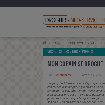
VOS QUESTIONS / NOS RÉPONSES
VOS QUESTIONS / NOS RÉPONSES
MON COPAIN SE DROGUE
Par
Profil supprimé
Postée le 20/04/20
Bonjour, J'ai 17 ans et je sors depuis peu avec
commencé à se droguer il y a environ un an, à 
prend de l'ecstasy, de l'héroïne, des champi
jours mais à forte dose (il sort avec des pote
je sais pas du tout à quelles quantités ça cor
semaine. Il dit qu'il n'est pas dépendant et q