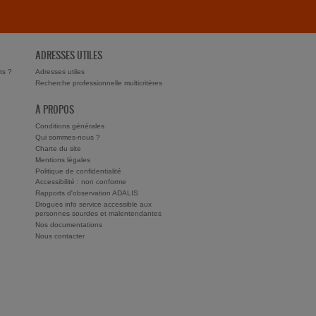
ADRESSES UTILES
ts ?
Adresses utiles
Recherche professionnelle multicritères
À PROPOS
Conditions générales
Qui sommes-nous ?
Charte du site
Mentions légales
Politique de confidentialité
Accessibilité : non conforme
Rapports d'observation ADALIS
Drogues info service accessible aux
personnes sourdes et malentendantes
Nos documentations
Nous contacter