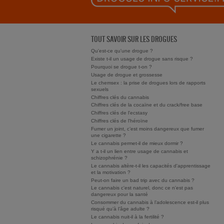
TOUT SAVOIR SUR LES DROGUES
Qu'est-ce qu'une drogue ?
Existe t-il un usage de drogue sans risque ?
Pourquoi se drogue t-on ?
Usage de drogue et grossesse
Le chemsex : la prise de drogues lors de rapports
sexuels
Chiffres clés du cannabis
Chiffres clés de la cocaïne et du crack/free base
Chiffres clés de l'ecstasy
Chiffres clés de l'héroïne
Fumer un joint, c’est moins dangereux que fumer
une cigarette ?
Le cannabis permet-il de mieux dormir ?
Y a t-il un lien entre usage de cannabis et
schizophrénie ?
Le cannabis altère-t-il les capacités d'apprentissage
et la motivation ?
Peut-on faire un bad trip avec du cannabis ?
Le cannabis c'est naturel, donc ce n'est pas
dangereux pour la santé
Consommer du cannabis à l’adolescence est-il plus
risqué qu’à l’âge adulte ?
Le cannabis nuit-il à la fertilité ?