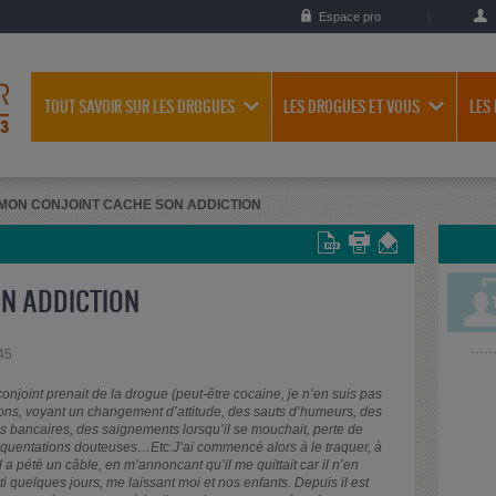
Espace pro
TOUT SAVOIR SUR LES DROGUES
LES DROGUES ET VOUS
LES
MON CONJOINT CACHE SON ADDICTION
N ADDICTION
45
njoint prenait de la drogue (peut-être cocaine, je n’en suis pas
ons, voyant un changement d’attitude, des sauts d’humeurs, des
es bancaires, des saignements lorsqu’il se mouchait, perte de
équentations douteuses…Etc.J’ai commencé alors à le traquer, à
il a pété un câble, en m’annoncant qu’il me quittait car il n’en
rti quelques jours, me laissant moi et nos enfants. Depuis il est