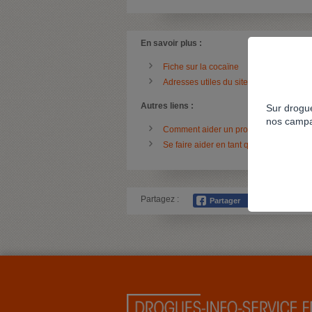
En savoir plus :
Fiche sur la cocaïne
Adresses utiles du site Drogues info se
Autres liens :
Sur drogue
nos campa
Comment aider un proche consommat
Se faire aider en tant qu'entourage
Partagez :