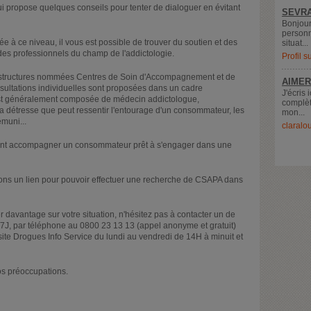
 propose quelques conseils pour tenter de dialoguer en évitant
SEVRA
Bonjour
personn
e à ce niveau, il vous est possible de trouver du soutien et des
situat...
des professionnels du champ de l'addictologie.
Profil 
es structures nommées Centres de Soin d'Accompagnement et de
AIMER
sultations individuelles sont proposées dans un cadre
J'écris 
 est généralement composée de médecin addictologue,
complèt
 la détresse que peut ressentir l'entourage d'un consommateur, les
mon...
émuni...
claralo
nt accompagner un consommateur prêt à s'engager dans une
gnons un lien pour pouvoir effectuer une recherche de CSAPA dans
 davantage sur votre situation, n'hésitez pas à contacter un de
J, par téléphone au 0800 23 13 13 (appel anonyme et gratuit)
site Drogues Info Service du lundi au vendredi de 14H à minuit et
os préoccupations.