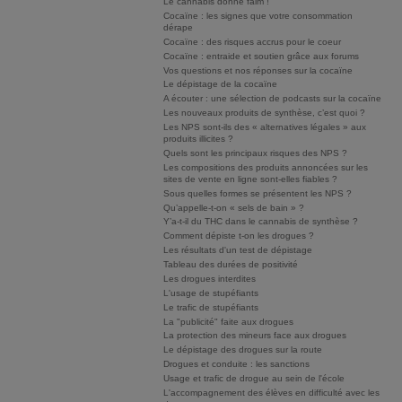
Le cannabis donne faim !
Cocaïne : les signes que votre consommation
dérape
Cocaïne : des risques accrus pour le coeur
Cocaïne : entraide et soutien grâce aux forums
Vos questions et nos réponses sur la cocaïne
Le dépistage de la cocaïne
A écouter : une sélection de podcasts sur la cocaïne
Les nouveaux produits de synthèse, c’est quoi ?
Les NPS sont-ils des « alternatives légales » aux
produits illicites ?
Quels sont les principaux risques des NPS ?
Les compositions des produits annoncées sur les
sites de vente en ligne sont-elles fiables ?
Sous quelles formes se présentent les NPS ?
Qu’appelle-t-on « sels de bain » ?
Y’a-t-il du THC dans le cannabis de synthèse ?
Comment dépiste t-on les drogues ?
Les résultats d'un test de dépistage
Tableau des durées de positivité
Les drogues interdites
L'usage de stupéfiants
Le trafic de stupéfiants
La "publicité" faite aux drogues
La protection des mineurs face aux drogues
Le dépistage des drogues sur la route
Drogues et conduite : les sanctions
Usage et trafic de drogue au sein de l'école
L'accompagnement des élèves en difficulté avec les