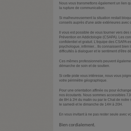
Nous vous transmettons également un lien qui
la rupture de communication.
Si malheureusement la situation restait bloqué
conseils auprès d'une aide extérieures avec 
Il vous est possible de vous tourner vers d
Prévention en Addictologie (CSAPA). Les con
confidentiel et gratuit. L'équipe des CSAPA
psychologue, infirmier... Ils connaissent bien
difficultés à dialoguer et le sentiment d'être d
Ces mêmes professionnels peuvent égaleme
démarche de soin et de soutien.
Si cette piste vous intéresse, nous vous joi
votre périmètre géographique.
Pour une orientation affinée ou pour échanger
nos écoutants. Nous sommes accessibles 7J/7
de 8H à 2H du matin ou par le Chat de notre 
le samedi et le dimanche de 14H à 20H.
En vous invitant à ne pas rester seule avec v
Bien cordialement.