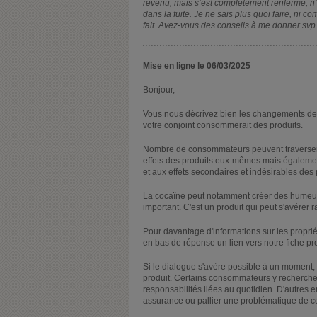
revenu, mais s’est complètement renfermé, n’e
dans la fuite. Je ne sais plus quoi faire, ni co
fait. Avez-vous des conseils à me donner svp
Mise en ligne le 06/03/2025
Bonjour,
Vous nous décrivez bien les changements de 
votre conjoint consommerait des produits.
Nombre de consommateurs peuvent traverser
effets des produits eux-mêmes mais également
et aux effets secondaires et indésirables des 
La cocaïne peut notamment créer des humeurs 
important. C'est un produit qui peut s'avérer r
Pour davantage d'informations sur les proprié
en bas de réponse un lien vers notre fiche pr
Si le dialogue s'avère possible à un moment, 
produit. Certains consommateurs y recherchent 
responsabilités liées au quotidien. D'autres
assurance ou pallier une problématique de con