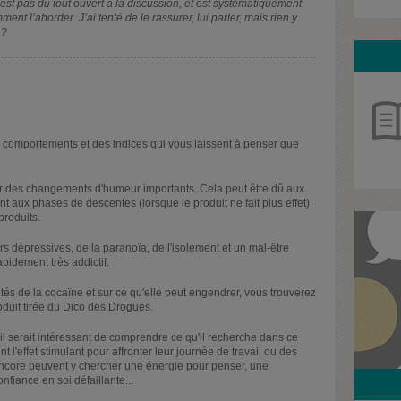
st pas du tout ouvert à la discussion, et est systématiquement
mment l’aborder. J’ai tenté de le rassurer, lui parler, mais rien y
 ?
comportements et des indices qui vous laissent à penser que
 des changements d'humeur importants. Cela peut être dû aux
 aux phases de descentes (lorsque le produit ne fait plus effet)
produits.
dépressives, de la paranoïa, de l'isolement et un mal-être
apidement très addictif.
tés de la cocaïne et sur ce qu'elle peut engendrer, vous trouverez
oduit tirée du Dico des Drogues.
il serait intéressant de comprendre ce qu'il recherche dans ce
l'effet stimulant pour affronter leur journée de travail ou des
 encore peuvent y chercher une énergie pour penser, une
fiance en soi défaillante...