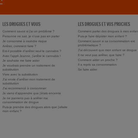
LES DROGUES ET VOUS
LES DROGUES ET VOS PROCHES
Comment savoir si j'ai un problème ?
Comment parler des drogues à mes enfan
Personne ne sait, je n'ose pas en parler
Puis-je faire dépister mon enfant ?
Je consomme à moindre risque
Comment savoir si sa consommation est
problématique ?
Arrêter, comment faire ?
J'ai découvert que mon enfant se drogue
Est-il possible d'arrêter seul le cannabis ?
Il ne veut pas arrêter, que faire ?
Avec l'appli Jeanne, j'arrête le cannabis !
Comment aider un proche ?
Je souhaite me faire aider
Il a repris sa consommation
Je voudrais prendre un traitement de
substitution
Se faire aider
Vivre avec la substitution
J'ai envie d'arrêter mon traitement de
substitution
J'ai recommencé à consommer
Je viens d'apprendre que j'étais enceinte
Je ne parviens pas à arrêter ma
consommation de drogue
Puis-je prendre des drogues alors que j'allaite
mon enfant ?