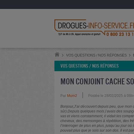
VOS QUESTIONS / NOS RÉPONSES
VOS QUESTIONS / NOS RÉPONSES
MON CONJOINT CACHE SO
Par
Mum2
Postée le 28/02/2025 à 08h
Bonjour,J’ai découvert depuis peu, que mon co
sûr).Depuis quelques mois j’avais des soupç
vas et viens constamment, il vidait les compt
cheveux, des mensonges à répétition, des fr
l’interroger de plus en plus, jusqu’au jour où 
pouvait plus que je sois sur son dos. Il est pa