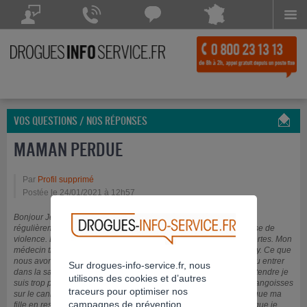
Menu
Drogues Info Service répond à vos questions
Drogues Info Service répond
Chattez avec
à vos appels 7 jours sur 7
Drogues Info Service
POSEZ VOTRE QUESTION
CONTACTEZ-NOUS
Chat indisponible
VOS QUESTIONS / NOS RÉPONSES
MAMAN PERDUE
Par
Profil supprimé
Postée le 24/01/2021 à 12h57
Bonjour Je viens d apprendre que ma fille de 17ans consomme
régulièrement du cannabis. Il y a quelques jours elle a eu une crise de
violence. Elle m a frappé et essayer de m etrangler. Casser les portes. Mon
médecin traitant m a conseillée de me présenter aux urgences psy. Ce que
nous avons fait. Apres 10mn de discussion avec la pedopsy j ai pu entrer
Sur drogues-info-service.fr, nous
dans la salle. J en suis ressortie complètement anéantie car a l attendre je
utilisons des cookies et d’autres
suis trop protectrice. Je dois lui laisser plus de liberté et que mes angoisses
traceurs pour optimiser nos
sur le cannabis je dois me les garder Bref le résultat est pire puisque ma
campagnes de prévention.
fille en ressort avec un excès de puissance. Et moi le résultat est que je