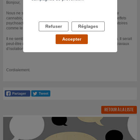
Bonjour,
Nous ne savons pas de quel produit vous parlez, mais s’il s’agit de
cannabis, sachez que son inhalation dans l’air ambiant n’a pas d’effets
psychoactif. Il peut en revanche être toxique pour les voies respiratoires
Refuser
Réglages
comme le serait le tabac.
Il ne semble pas normal que vous sentiez la fumée de votre voisin. Il serait
Accepter
peut-être nécessaire d’en parler au propriétaire et/ou de faire les travaux
d’isolation nécessaire afin de ne plus être importunés.
Cordialement.
RETOUR À LA LISTE