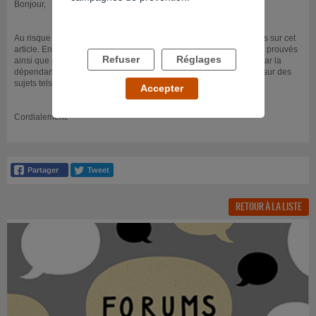
Bonjour,
Au risque de vous décevoir, nous ne pouvons vous donner un avis sur cet
article. En effet, notre rôle est d'apporter des faits scientifiquement prouvés
Refuser
Réglages
ainsi que des conseils et du soutien aux personnes concernées par la
dépendance. Nous n'avons pas vocation à exprimer une opinion sur des
sujets tels que la légalisation des drogues.
Accepter
Cordialement.
RETOUR À LA LISTE