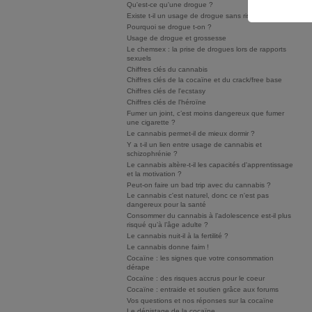
Qu'est-ce qu'une drogue ?
Existe t-il un usage de drogue sans risque ?
Pourquoi se drogue t-on ?
Usage de drogue et grossesse
Le chemsex : la prise de drogues lors de rapports
sexuels
Chiffres clés du cannabis
Chiffres clés de la cocaïne et du crack/free base
Chiffres clés de l'ecstasy
Chiffres clés de l'héroïne
Fumer un joint, c’est moins dangereux que fumer
une cigarette ?
Le cannabis permet-il de mieux dormir ?
Y a t-il un lien entre usage de cannabis et
schizophrénie ?
Le cannabis altère-t-il les capacités d'apprentissage
et la motivation ?
Peut-on faire un bad trip avec du cannabis ?
Le cannabis c'est naturel, donc ce n'est pas
dangereux pour la santé
Consommer du cannabis à l’adolescence est-il plus
risqué qu’à l’âge adulte ?
Le cannabis nuit-il à la fertilité ?
Le cannabis donne faim !
Cocaïne : les signes que votre consommation
dérape
Cocaïne : des risques accrus pour le coeur
Cocaïne : entraide et soutien grâce aux forums
Vos questions et nos réponses sur la cocaïne
Le dépistage de la cocaïne