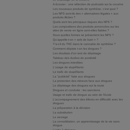
A écouter : une sélection de podcasts sur la cocaïne
Les nouveaux produits de synthèse, c’est quoi ?
Les NPS sont-ils des « alternatives légales » aux
produits illicites ?
Quels sont les principaux risques des NPS ?
Les compositions des produits annoncées sur les
sites de vente en ligne sont-elles fiables ?
Sous quelles formes se présentent les NPS ?
Qu’appelle-t-on « sels de bain » ?
Y’a-t-il du THC dans le cannabis de synthèse ?
Comment dépiste t-on les drogues ?
Les résultats d'un test de dépistage
Tableau des durées de positivité
Les drogues interdites
L'usage de stupéfiants
Le trafic de stupéfiants
La "publicité" faite aux drogues
La protection des mineurs face aux drogues
Le dépistage des drogues sur la route
Drogues et conduite : les sanctions
Usage et trafic de drogue au sein de l'école
L'accompagnement des élèves en difficulté avec les
drogues
La préparation à la décision
La substitution
Le sevrage
La consolidation, un apprentissage de la vie sans
drogue
L'aide à distance