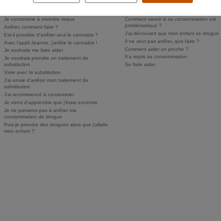
Comment savoir si j'ai un problème ?
Comment parler des drogues à mes enfan
Personne ne sait, je n'ose pas en parler
Puis-je faire dépister mon enfant ?
Je consomme à moindre risque
Comment savoir si sa consommation est
problématique ?
Arrêter, comment faire ?
J'ai découvert que mon enfant se drogue
Est-il possible d'arrêter seul le cannabis ?
Il ne veut pas arrêter, que faire ?
Avec l'appli Jeanne, j'arrête le cannabis !
Comment aider un proche ?
Je souhaite me faire aider
Il a repris sa consommation
Je voudrais prendre un traitement de
substitution
Se faire aider
Vivre avec la substitution
J'ai envie d'arrêter mon traitement de
substitution
J'ai recommencé à consommer
Je viens d'apprendre que j'étais enceinte
Je ne parviens pas à arrêter ma
consommation de drogue
Puis-je prendre des drogues alors que j'allaite
mon enfant ?