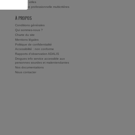
ts ?
Adresses utiles
Recherche professionnelle multicritères
À PROPOS
Conditions générales
Qui sommes-nous ?
Charte du site
Mentions légales
Politique de confidentialité
Accessibilité : non conforme
Rapports d'observation ADALIS
Drogues info service accessible aux
personnes sourdes et malentendantes
Nos documentations
Nous contacter