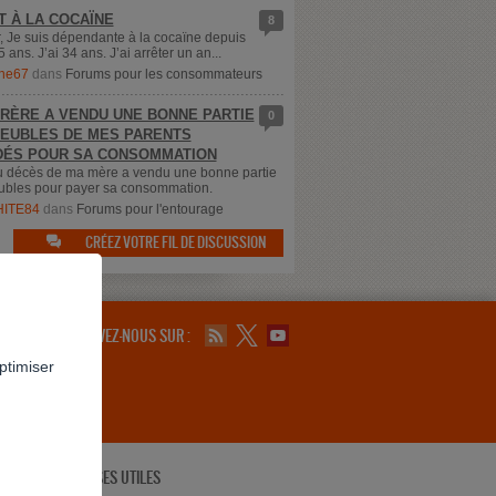
T À LA COCAÏNE
8
, Je suis dépendante à la cocaïne depuis
5 ans. J’ai 34 ans. J’ai arrêter un an...
ne67
dans
Forums pour les consommateurs
RÈRE A VENDU UNE BONNE PARTIE
0
EUBLES DE MES PARENTS
ÉS POUR SA CONSOMMATION
u décès de ma mère a vendu une bonne partie
bles pour payer sa consommation.
ITE84
dans
Forums pour l'entourage
CRÉEZ VOTRE FIL DE DISCUSSION

SUIVEZ-NOUS SUR :
ptimiser
ADRESSES UTILES