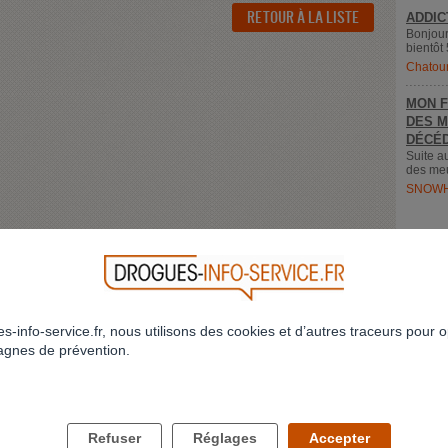
RETOUR À LA LISTE
ADDIC
Bonjour
bientôt 
Chatou
MON F
DES M
DÉCÉD
Suite a
des meu
SNOWH
s-info-service.fr, nous utilisons des cookies et d’autres traceurs pour o
gnes de prévention.
LES DROGUES ET VOUS
LES DROGUES ET VOS PROCHES
Refuser
Réglages
Accepter