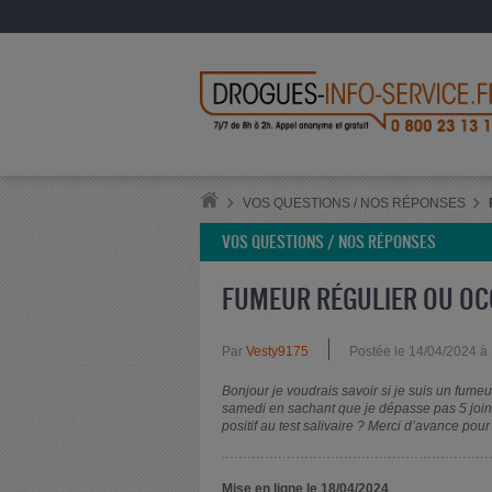
VOS QUESTIONS / NOS RÉPONSES
VOS QUESTIONS / NOS RÉPONSES
FUMEUR RÉGULIER OU OC
Par
Vesty9175
Postée le 14/04/2024 à
Bonjour je voudrais savoir si je suis un fumeu
samedi en sachant que je dépasse pas 5 joint
positif au test salivaire ? Merci d’avance pou
Mise en ligne le 18/04/2024