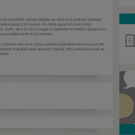
 est considéré comme régulier au-delà d’un joint par semaine.
salive jusqu’à 24 heures. Ce délai passe à 8 jours si les
s. Enfin, dans le cas d’usage occasionnel et modéré (jusqu’à un
 est possible entre 6 et 8 heures.
as à revenir vers nous. Nous sommes joignables tous les jours de
onyme et gratuit) ainsi que par Chat de 14h à minuit du lundi au
anche.