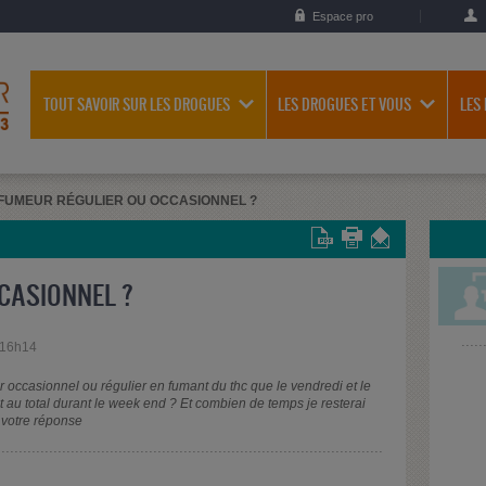
Espace pro
TOUT SAVOIR SUR LES DROGUES
LES DROGUES ET VOUS
LES
FUMEUR RÉGULIER OU OCCASIONNEL ?
CASIONNEL ?
 16h14
r occasionnel ou régulier en fumant du thc que le vendredi et le
 au total durant le week end ? Et combien de temps je resterai
r votre réponse