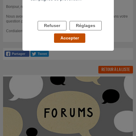
Bonjour, n
Nous avons tenu compte de vos informations complémentaires dans votre
question précédente.
Refuser
Réglages
Cordialement.
Accepter
RETOUR À LA LISTE