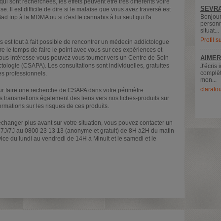
qui sont recherchées, les effets peuvent être très différents voire
SEVRA
 Il est difficile de dire si le malaise que vous avez traversé est
Bonjour
ad trip à la MDMA ou si c'est le cannabis à lui seul qui l'a
personn
situat...
Profil 
 est tout à fait possible de rencontrer un médecin addictologue
re le temps de faire le point avec vous sur ces expériences et
vous intéresse vous pouvez vous tourner vers un Centre de Soin
AIMER
logie (CSAPA). Les consultations sont individuelles, gratuites
J'écris 
complèt
es professionnels.
mon...
claralo
ur faire une recherche de CSAPA dans votre périmètre
 transmettons également des liens vers nos fiches-produits sur
rmations sur les risques de ces produits.
échanger plus avant sur votre situation, vous pouvez contacter un
7J/7J au 0800 23 13 13 (anonyme et gratuit) de 8H à2H du matin
vice du lundi au vendredi de 14H à Minuit et le samedi et le