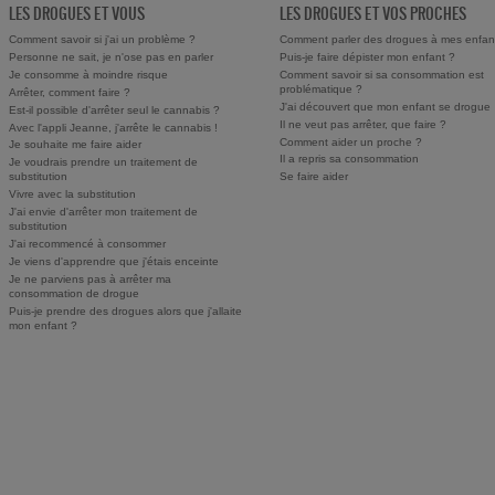
LES DROGUES ET VOUS
LES DROGUES ET VOS PROCHES
Comment savoir si j'ai un problème ?
Comment parler des drogues à mes enfan
Personne ne sait, je n'ose pas en parler
Puis-je faire dépister mon enfant ?
Je consomme à moindre risque
Comment savoir si sa consommation est
problématique ?
Arrêter, comment faire ?
J'ai découvert que mon enfant se drogue
Est-il possible d'arrêter seul le cannabis ?
Il ne veut pas arrêter, que faire ?
Avec l'appli Jeanne, j'arrête le cannabis !
Comment aider un proche ?
Je souhaite me faire aider
Il a repris sa consommation
Je voudrais prendre un traitement de
substitution
Se faire aider
Vivre avec la substitution
J'ai envie d'arrêter mon traitement de
substitution
J'ai recommencé à consommer
Je viens d'apprendre que j'étais enceinte
Je ne parviens pas à arrêter ma
consommation de drogue
Puis-je prendre des drogues alors que j'allaite
mon enfant ?