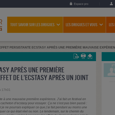
Espace pro
TOUT SAVOIR SUR LES DROGUES
LES DROGUES ET VOUS
LES
EFFET PERSISTANTE ECSTASY APRÈS UNE PREMIÈRE MAUVAISE EXPÉRIENC
TASY APRÈS UNE PREMIÈRE
FET DE L’ECSTASY APRÈS UN JOINT
à 17h01
e à une mauvaise première expérience. J’ai fait un festival en
1/2 cacheton d’ecstasy pour essayer. Ça ne s’est pas bien passé :
t je ne pourrais expliquer ce que j’ai fait pendant au moins une
guer ce qui était réel ou non. Le lendemain, sur le chemin du