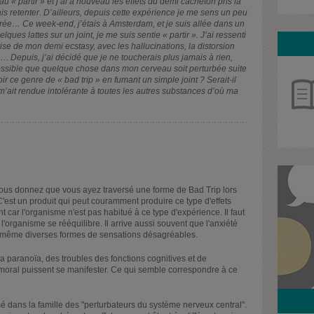
 « partir » et j’ai à nouveau les effets du demi cacheton pris la
ais retenter. D’ailleurs, depuis cette expérience je me sens un peu
ntrée… Ce week-end, j’étais à Amsterdam, et je suis allée dans un
ques lattes sur un joint, je me suis sentie « partir ». J’ai ressenti
se de mon demi ecstasy, avec les hallucinations, la distorsion
…. Depuis, j’ai décidé que je ne toucherais plus jamais à rien,
ossible que quelque chose dans mon cerveau soit perturbée suite
r ce genre de « bad trip » en fumant un simple joint ? Serait-il
’ait rendue intolérante à toutes les autres substances d’où ma
nous donnez que vous ayez traversé une forme de Bad Trip lors
est un produit qui peut couramment produire ce type d'effets
t car l'organisme n'est pas habitué à ce type d'expérience. Il faut
'organisme se rééquilibre. Il arrive aussi souvent que l'anxiété
e même diverses formes de sensations désagréables.
 la paranoïa, des troubles des fonctions cognitives et de
 moral puissent se manifester. Ce qui semble correspondre à ce
sé dans la famille des "perturbateurs du système nerveux central".