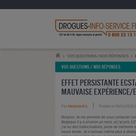
VOS QUESTIONS / NOS RÉPONSES
VOS QUESTIONS / NOS RÉPONSES
EFFET PERSISTANTE ECS
MAUVAISE EXPÉRIENCE/EF
Par
Melanierfn1
Postée le 06/11/2022 
Bonjour, Je me permets de vous contacter suit
Belgique il y a environ un mois, et j’ai pris 
j’ai eu des hallucinations, perte de mémoire e
heure trente. Je n’arrivais même plus à distin