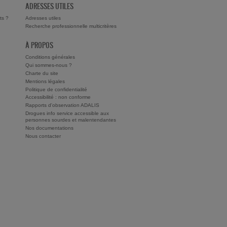
ADRESSES UTILES
ts ?
Adresses utiles
Recherche professionnelle multicritères
À PROPOS
Conditions générales
Qui sommes-nous ?
Charte du site
Mentions légales
Politique de confidentialité
Accessibilité : non conforme
Rapports d'observation ADALIS
Drogues info service accessible aux
personnes sourdes et malentendantes
Nos documentations
Nous contacter