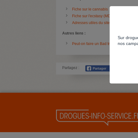
Fiche sur le cannabis
Fiche sur l'ecstasy (MDMA)
Adresses utiles du site Drogues info se
Autres liens :
Sur drogue
nos campa
Peut-on faire un Bad trip avec le canna
Partagez :