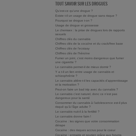
TOUT SAVOIR SUR LES DROGUES
Qu'est-ce qu'une drogue ?
Existe t-il un usage de drogue sans risque ?
Pourquoi se drogue t-on ?
Usage de drogue et grossesse
Le chemsex : la prise de drogues lors de rapports
sexuels
Chiffres clés du cannabis
Chiffres clés de la cocaïne et du crack/free base
Chiffres clés de l'ecstasy
Chiffres clés de l'héroïne
Fumer un joint, c’est moins dangereux que fumer
une cigarette ?
Le cannabis permet-il de mieux dormir ?
Y a t-il un lien entre usage de cannabis et
schizophrénie ?
Le cannabis altère-t-il les capacités d'apprentissage
et la motivation ?
Peut-on faire un bad trip avec du cannabis ?
Le cannabis c'est naturel, donc ce n'est pas
dangereux pour la santé
Consommer du cannabis à l’adolescence est-il plus
risqué qu’à l’âge adulte ?
Le cannabis nuit-il à la fertilité ?
Le cannabis donne faim !
Cocaïne : les signes que votre consommation
dérape
Cocaïne : des risques accrus pour le coeur
Cocaïne : entraide et soutien grâce aux forums