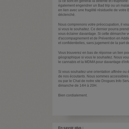
Si ce sont en général la détente et l'euphorie 
également engendrer un Bad trip ou un malaise.
en lien avec une fragilité résiduelle de votre B
déclenché.
Nous comprenons votre préoccupation, il vous
si vous le souhaitez. Ce dernier pourra prend
vous éclairer davantage. Si cette démarche 
d'accompagnement et de Prévention en Addicto
et confidentielles, sans jugement de la part d
Vous trouverez en bas de réponse un lien po
géographique si vous le souhaitez. Nous vous
le cannabis et la MDMA pour davantage d'info
Si vous souhaitez une orientation affinée ou 
de nos écoutants. Nous sommes accessibles 
ou par le Chat de notre site Drogues Info Ser
dimanche de 14H à 20H.
Bien cordialement.
En savoir plus :