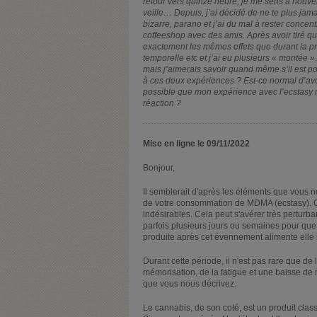
retour vers quinze heure, je me sens à nouveau
veille… Depuis, j’ai décidé de ne te plus jam
bizarre, parano et j’ai du mal à rester conce
coffeeshop avec des amis. Après avoir tiré quel
exactement les mêmes effets que durant la pri
temporelle etc et j’ai eu plusieurs « montée »
mais j’aimerais savoir quand même s’il est p
à ces deux expériences ? Est-ce normal d’avoi
possible que mon expérience avec l’ecstasy m
réaction ?
Mise en ligne le 09/11/2022
Bonjour,
Il semblerait d'après les éléments que vous 
de votre consommation de MDMA (ecstasy). C'
indésirables. Cela peut s'avérer très perturban
parfois plusieurs jours ou semaines pour que l
produite après cet évennement alimente ell
Durant cette période, il n'est pas rare que de
mémorisation, de la fatigue et une baisse de
que vous nous décrivez.
Le cannabis, de son coté, est un produit clas