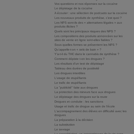
Vos questions et nos réponses sur la cocaïne
Le dépistage de la cocaïne
A écouter : une sélection de podcasts sur la cocaïne
Les nouveaux produits de synthèse, c’est quoi ?
Les NPS sont-ils des « alternatives légales » aux
produits illicites ?
Quels sont les principaux risques des NPS ?
Les compositions des produits annoncées sur les
sites de vente en ligne sont-elles fiables ?
Sous quelles formes se présentent les NPS ?
Qu’appelle-t-on « sels de bain » ?
Y’a-t-il du THC dans le cannabis de synthèse ?
Comment dépiste t-on les drogues ?
Les résultats d'un test de dépistage
Tableau des durées de positivité
Les drogues interdites
L'usage de stupéfiants
Le trafic de stupéfiants
La "publicité" faite aux drogues
La protection des mineurs face aux drogues
Le dépistage des drogues sur la route
Drogues et conduite : les sanctions
Usage et trafic de drogue au sein de l'école
L'accompagnement des élèves en difficulté avec les
drogues
La préparation à la décision
La substitution
Le sevrage
La consolidation, un apprentissage de la vie sans