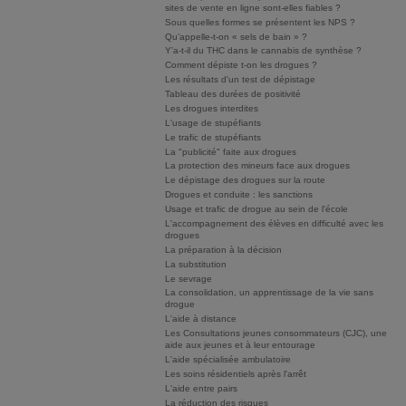
sites de vente en ligne sont-elles fiables ?
Sous quelles formes se présentent les NPS ?
Qu’appelle-t-on « sels de bain » ?
Y’a-t-il du THC dans le cannabis de synthèse ?
Comment dépiste t-on les drogues ?
Les résultats d'un test de dépistage
Tableau des durées de positivité
Les drogues interdites
L'usage de stupéfiants
Le trafic de stupéfiants
La "publicité" faite aux drogues
La protection des mineurs face aux drogues
Le dépistage des drogues sur la route
Drogues et conduite : les sanctions
Usage et trafic de drogue au sein de l'école
L'accompagnement des élèves en difficulté avec les
drogues
La préparation à la décision
La substitution
Le sevrage
La consolidation, un apprentissage de la vie sans
drogue
L'aide à distance
Les Consultations jeunes consommateurs (CJC), une
aide aux jeunes et à leur entourage
L'aide spécialisée ambulatoire
Les soins résidentiels après l'arrêt
L'aide entre pairs
La réduction des risques