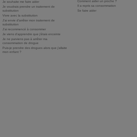
Comment aider un proche ?
Je souhaite me faire aider
Il a repris sa consommation
Je voudrais prendre un traitement de
substitution
Se faire aider
Vivre avec la substitution
J'ai envie d'arrêter mon traitement de
substitution
J'ai recommencé à consommer
Je viens d'apprendre que j'étais enceinte
Je ne parviens pas à arrêter ma
consommation de drogue
Puis-je prendre des drogues alors que j'allaite
mon enfant ?