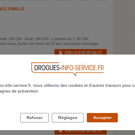
ÔLE FAMILLE
redi: 10h-20h. Jeudi: 16h-20h. 1 samedi sur 2: 9h-18h.
ndez-vous, jeunes de moins de 25 ans, avec/sans entourage.
VOIR LA FICHE DÉTAILLÉE
ITE DE PALAISEAU
s-info-service.fr, nous utilisons des cookies et d’autres traceurs pour o
gnes de prévention.
 16h30-19h30, mardi 9h-13h et 13h30-16h30, mercredi 13h-17h,
9h-13h
ndez-vous, jeunes de moins de 25 ans avec/sans entourage.
 de traitement de substitution aux opiacés, délivrance de
Refuser
Réglages
Accepter
VOIR LA FICHE DÉTAILLÉE