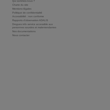
Qui sommes-nous ?
Charte du site
Mentions légales
Politique de confidentialité
Accessibilité : non conforme
Rapports d'observation ADALIS
Drogues info service accessible aux
personnes sourdes et malentendantes
Nos documentations
Nous contacter