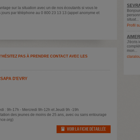
SEVRA
age sur la situation avec un de nos écoutants si vous le
Bonjour
 jours par téléphone au 0 800 23 13 13 (appel anonyme et
personn
situat...
Profil 
AIMER
J'écris 
complèt
mon...
N'HÉSITEZ PAS À PRENDRE CONTACT AVEC LES
claralo
CSAPA D'EVRY
edi : 9h-17h - Mercredi 9h-12h et Jeudi 9h -19h
tation des jeunes de moins de 25 ans, avec ou sans entourage
ance.org)
VOIR LA FICHE DÉTAILLÉE