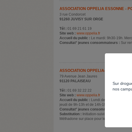
ASSOCIATION OPPELIA ESSONNE - P
3 rue Condorcet
91260 JUVISY SUR ORGE
Tél :
01 69 21 61 19
Site web :
www.oppelia.fr
Accueil du public :
Le mardi: 9h30-19h. Merc
Consultat° jeunes consommateurs :
Sur re
ASSOCIATION OPPELIA- ESSONNE - S
79 Avenue Jean Jaures
91120 PALAISEAU
Sur drogue
nos campa
Tél :
01 69 32 22 22
Site web :
www.oppelia.fr
Accueil du public :
Lundi de 9h-12h30 et de
jeudi de 9h-13h et de 14h-19h30, vendredi 
Consultat° jeunes consommateurs :
Sur re
Substitution :
Initiation-suivi et prescription
Méthadone sur place pour les patients suivis.