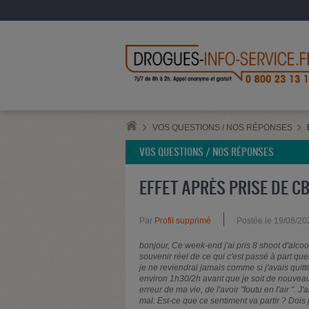
VOS QUESTIONS / NOS RÉPONSES
VOS QUESTIONS / NOS RÉPONSES
EFFET APRÈS PRISE DE C
Par
Profil supprimé
Postée le 19/08/20
bonjour, Ce week-end j'ai pris 8 shoot d'alcoo
souvenir réel de ce qui c'est passé à part qu
je ne reviendrai jamais comme si j'avais quitté
environ 1h30/2h avant que je soit de nouveau 
erreur de ma vie, de l'avoir "foutu en l'air ". 
mal. Est-ce que ce sentiment va partir ? Dois