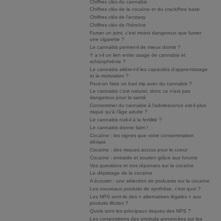
Chiffres clés du cannabis
Chiffres clés de la cocaïne et du crack/free base
Chiffres clés de l'ecstasy
Chiffres clés de l'héroïne
Fumer un joint, c’est moins dangereux que fumer
une cigarette ?
Le cannabis permet-il de mieux dormir ?
Y a t-il un lien entre usage de cannabis et
schizophrénie ?
Le cannabis altère-t-il les capacités d'apprentissage
et la motivation ?
Peut-on faire un bad trip avec du cannabis ?
Le cannabis c'est naturel, donc ce n'est pas
dangereux pour la santé
Consommer du cannabis à l’adolescence est-il plus
risqué qu’à l’âge adulte ?
Le cannabis nuit-il à la fertilité ?
Le cannabis donne faim !
Cocaïne : les signes que votre consommation
dérape
Cocaïne : des risques accrus pour le coeur
Cocaïne : entraide et soutien grâce aux forums
Vos questions et nos réponses sur la cocaïne
Le dépistage de la cocaïne
A écouter : une sélection de podcasts sur la cocaïne
Les nouveaux produits de synthèse, c’est quoi ?
Les NPS sont-ils des « alternatives légales » aux
produits illicites ?
Quels sont les principaux risques des NPS ?
Les compositions des produits annoncées sur les