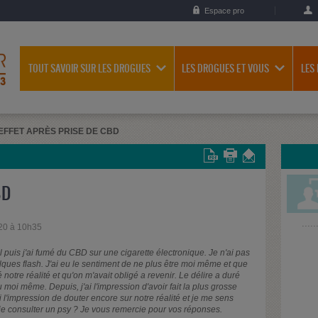
Espace pro
TOUT SAVOIR SUR LES DROGUES
LES DROGUES ET VOUS
LES
EFFET APRÈS PRISE DE CBD
BD
20 à 10h35
l puis j'ai fumé du CBD sur une cigarette électronique. Je n'ai pas
elques flash. J'ai eu le sentiment de ne plus être moi même et que
 notre réalité et qu'on m'avait obligé a revenir. Le délire a duré
moi même. Depuis, j'ai l'impression d'avoir fait la plus grosse
J'ai l'impression de douter encore sur notre réalité et je me sens
 je consulter un psy ? Je vous remercie pour vos réponses.