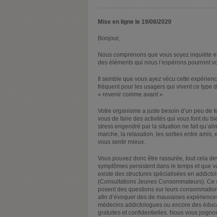
Mise en ligne le 19/08/2020
Bonjour,
Nous comprenons que vous soyez inquiète et
des éléments qui nous l’espérons pourront vo
Il semble que vous ayez vécu cette expérienc
fréquent pour les usagers qui vivent ce type 
« revenir comme avant ».
Votre organisme a juste besoin d’un peu de te
vous de faire des activités qui vous font du b
stress engendré par la situation ne fait qu’alim
marche, la relaxation, les sorties entre amis,
vous sentir mieux.
Vous pouvez donc être rassurée, tout cela dev
symptômes persistent dans le temps et que vo
existe des structures spécialisées en addicto
(Consultations Jeunes Consommateurs). Ce son
posent des questions sur leurs consommation
afin d’évoquer des de mauvaises expérience
médecins addictologues ou encore des éducate
gratuites et confidentielles. Nous vous joign