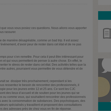
 que vous vous posiez ces questions. Nous allons vous apporter
us rassurer.
e de manière désagréable, comme un bad trip. Il est assez
d’événement, d’avoir peur de rester dans cet état et de ne pas
mps pour s’en remettre. Pour cela il peut être intéressant pour
ien et qui vous permettent de penser à autre chose. En effet, le
enter le stress de rester dans cet état. Des activités telles que la
 entre autres, pourraient vous permettre de vous détendre et de
rait se dissiper très prochainement; cependant si les
us ressentez le besoin de rencontrer des professionnels, il
logie pour les jeunes entre 12 et 25 ans. Ce sont les CJC
t des lieux d’accueil et de soutien pour les jeunes qui se
s ou comme vous, qui souhaitent rencontrer des professionnels
s avec la consommation de substances. Des psychologues, des
urs spécialisés y travaillent et proposent des consultations
ons des adresses près de chez vous en fin de réponse.