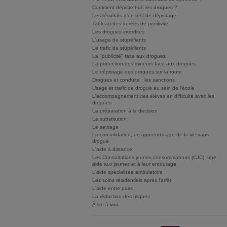
Comment dépiste t-on les drogues ?
Les résultats d'un test de dépistage
Tableau des durées de positivité
Les drogues interdites
L'usage de stupéfiants
Le trafic de stupéfiants
La "publicité" faite aux drogues
La protection des mineurs face aux drogues
Le dépistage des drogues sur la route
Drogues et conduite : les sanctions
Usage et trafic de drogue au sein de l'école
L'accompagnement des élèves en difficulté avec les
drogues
La préparation à la décision
La substitution
Le sevrage
La consolidation, un apprentissage de la vie sans
drogue
L'aide à distance
Les Consultations jeunes consommateurs (CJC), une
aide aux jeunes et à leur entourage
L'aide spécialisée ambulatoire
Les soins résidentiels après l'arrêt
L'aide entre pairs
La réduction des risques
À lire à voir