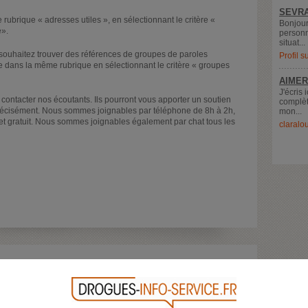
SEVRA
rubrique « adresses utiles », en sélectionnant le critère «
Bonjour
e».
personn
situat...
s souhaitez trouver des références de groupes de paroles
Profil 
e dans la même rubrique en sélectionnant le critère « groupes
AIMER
J'écris 
contacter nos écoutants. Ils pourront vous apporter un soutien
complèt
récisément. Nous sommes joignables par téléphone de 8h à 2h,
mon...
et gratuit. Nous sommes joignables également par chat tous les
claralo
rvice