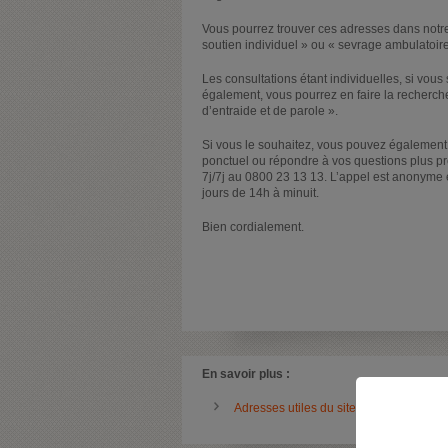
Vous pourrez trouver ces adresses dans notre 
soutien individuel » ou « sevrage ambulatoir
Les consultations étant individuelles, si vou
également, vous pourrez en faire la recherch
d’entraide et de parole ».
Si vous le souhaitez, vous pouvez également 
ponctuel ou répondre à vos questions plus p
7j/7j au 0800 23 13 13. L’appel est anonyme 
jours de 14h à minuit.
Bien cordialement.
En savoir plus :
Adresses utiles du site Drogues info se