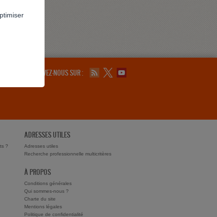
ptimiser
SUIVEZ-NOUS SUR :
ADRESSES UTILES
ts ?
Adresses utiles
Recherche professionnelle multicritères
À PROPOS
Conditions générales
Qui sommes-nous ?
Charte du site
Mentions légales
Politique de confidentialité