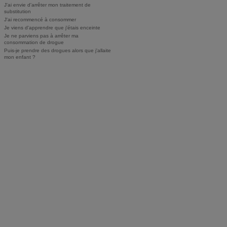
J'ai envie d'arrêter mon traitement de
substitution
J'ai recommencé à consommer
Je viens d'apprendre que j'étais enceinte
Je ne parviens pas à arrêter ma
consommation de drogue
Puis-je prendre des drogues alors que j'allaite
mon enfant ?