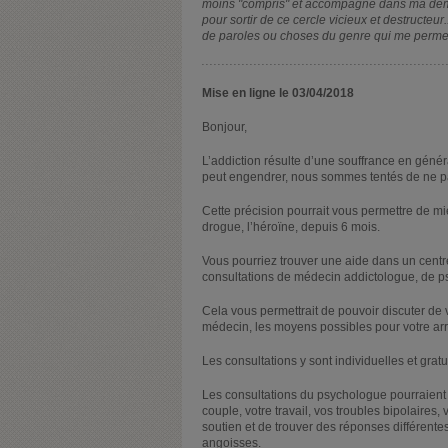
moins "compris" et accompagné dans ma démarc
pour sortir de ce cercle vicieux et destructeur.
de paroles ou choses du genre qui me permett
Mise en ligne le 03/04/2018
Bonjour,
L’addiction résulte d’une souffrance en généra
peut engendrer, nous sommes tentés de ne pas
Cette précision pourrait vous permettre de mi
drogue, l’héroïne, depuis 6 mois.
Vous pourriez trouver une aide dans un centr
consultations de médecin addictologue, de ps
Cela vous permettrait de pouvoir discuter de 
médecin, les moyens possibles pour votre arrê
Les consultations y sont individuelles et gratu
Les consultations du psychologue pourraient v
couple, votre travail, vos troubles bipolaire
soutien et de trouver des réponses différen
angoisses.