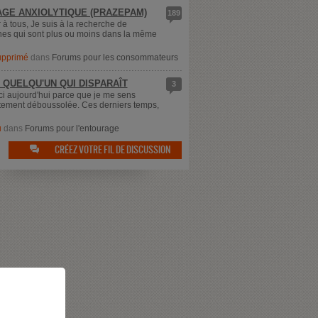
GE ANXIOLYTIQUE (PRAZEPAM)
189
 à tous, Je suis à la recherche de
es qui sont plus ou moins dans la même
supprimé
dans
Forums pour les consommateurs
 QUELQU'UN QUI DISPARAÎT
3
ici aujourd'hui parce que je me sens
ement déboussolée. Ces derniers temps,
u
dans
Forums pour l'entourage
CRÉEZ VOTRE FIL DE DISCUSSION
