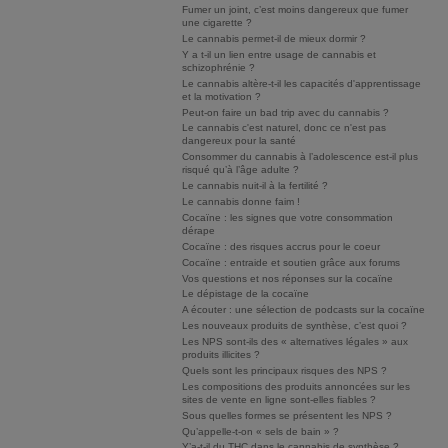
Fumer un joint, c’est moins dangereux que fumer
une cigarette ?
Le cannabis permet-il de mieux dormir ?
Y a t-il un lien entre usage de cannabis et
schizophrénie ?
Le cannabis altère-t-il les capacités d'apprentissage
et la motivation ?
Peut-on faire un bad trip avec du cannabis ?
Le cannabis c'est naturel, donc ce n'est pas
dangereux pour la santé
Consommer du cannabis à l’adolescence est-il plus
risqué qu’à l’âge adulte ?
Le cannabis nuit-il à la fertilité ?
Le cannabis donne faim !
Cocaïne : les signes que votre consommation
dérape
Cocaïne : des risques accrus pour le coeur
Cocaïne : entraide et soutien grâce aux forums
Vos questions et nos réponses sur la cocaïne
Le dépistage de la cocaïne
A écouter : une sélection de podcasts sur la cocaïne
Les nouveaux produits de synthèse, c’est quoi ?
Les NPS sont-ils des « alternatives légales » aux
produits illicites ?
Quels sont les principaux risques des NPS ?
Les compositions des produits annoncées sur les
sites de vente en ligne sont-elles fiables ?
Sous quelles formes se présentent les NPS ?
Qu’appelle-t-on « sels de bain » ?
Y’a-t-il du THC dans le cannabis de synthèse ?