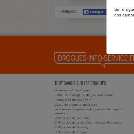
Sur drogue
Partagez :
nos campa
TOUT SAVOIR SUR LES DROGUES
Qu'est-ce qu'une drogue ?
Existe t-il un usage de drogue sans risque ?
Pourquoi se drogue t-on ?
Usage de drogue et grossesse
Le chemsex : la prise de drogues lors de rapports
sexuels
Chiffres clés du cannabis
Chiffres clés de la cocaïne et du crack/free base
Chiffres clés de l'ecstasy
Chiffres clés de l'héroïne