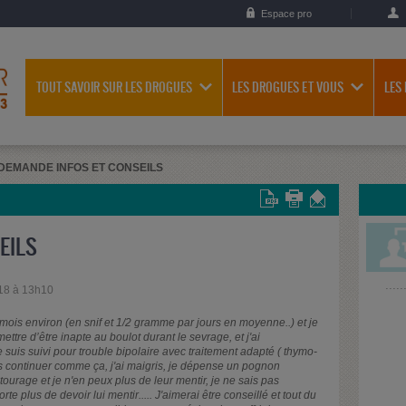
Espace pro
TOUT SAVOIR SUR LES DROGUES
LES DROGUES ET VOUS
LES
DEMANDE INFOS ET CONSEILS
EILS
18 à 13h10
ois environ (en snif et 1/2 gramme par jours en moyenne..) et je
ttre d’être inapte au boulot durant le sevrage, et j'ai
 suis suivi pour trouble bipolaire avec traitement adapté ( thymo-
us continuer comme ça, j'ai maigris, je dépense un pognon
ourage et je n'en peux plus de leur mentir, je ne sais pas
 plus de devoir lui mentir..... J'aimerai être conseillé et tout du