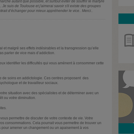
he autant que possible, et surtout éviter de souffrir le martyre
.. Je suis de Toulouse et j'aimerai savoir s'il existe des groupes
rait d’échanger pour mieux appréhender le vice.. Merci..
l et malgré ses effets indésirables et la transgression qu’elle
 parler de vice mais d’addiction.
eux identifier les difficultés qui vous amènent à consommer cette
e de soins en addictologie. Ces centres proposent des
ychologue et de travailleur sociaux.
votre situation avec des spécialistes et de déterminer avec un
t ou votre diminution.
ites.
ous permettre de discuter de votre contexte de vie. Votre
s, vos consommations. Cela pourrait vous permettre de trouver un
tes pour amener un changement ou un apaisement à vos