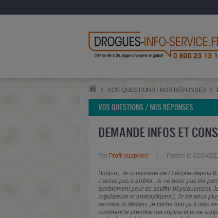
VOS QUESTIONS / NOS RÉPONSES
VOS QUESTIONS / NOS RÉPONSES
DEMANDE INFOS ET CONS
Par
Profil supprimé
Postée le 02/04/20
Bonjour, Je consomme de l’héroïne depuis 6 m
n'arrive pas à arrêter. Je ne peux pas me perme
terriblement peur de souffrir physiquement. Je
regulateurs et anxiolytiques ). Je ne peux pl
monstre la dedans, je cache tout ça à mon ent
comment le prendrai ma copine et je ne supporte