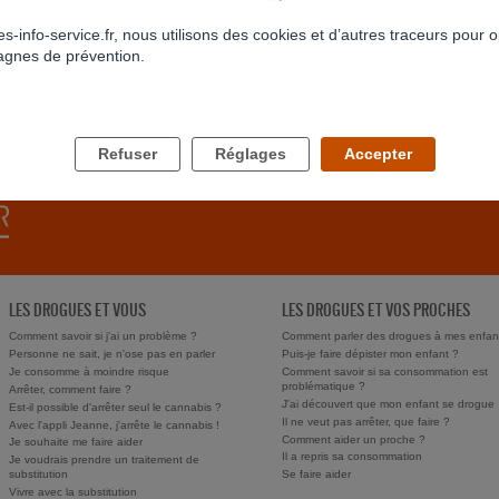
s-info-service.fr, nous utilisons des cookies et d’autres traceurs pour o
gnes de prévention.
RETOUR À LA LISTE
Refuser
Réglages
Accepter
LES DROGUES ET VOUS
LES DROGUES ET VOS PROCHES
Comment savoir si j'ai un problème ?
Comment parler des drogues à mes enfan
Personne ne sait, je n'ose pas en parler
Puis-je faire dépister mon enfant ?
Je consomme à moindre risque
Comment savoir si sa consommation est
problématique ?
Arrêter, comment faire ?
J'ai découvert que mon enfant se drogue
Est-il possible d'arrêter seul le cannabis ?
Il ne veut pas arrêter, que faire ?
Avec l'appli Jeanne, j'arrête le cannabis !
Comment aider un proche ?
Je souhaite me faire aider
Il a repris sa consommation
Je voudrais prendre un traitement de
substitution
Se faire aider
Vivre avec la substitution