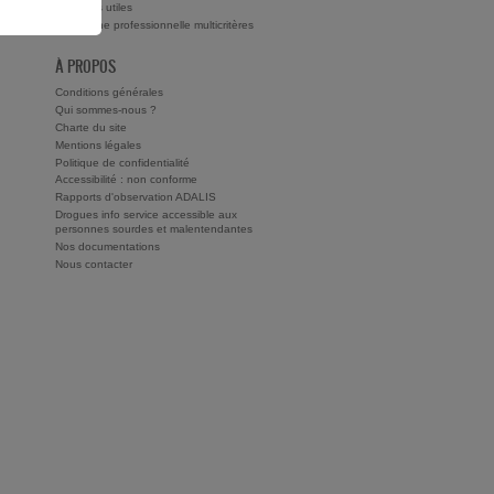
ts ?
Adresses utiles
Recherche professionnelle multicritères
À PROPOS
Conditions générales
Qui sommes-nous ?
Charte du site
Mentions légales
Politique de confidentialité
Accessibilité : non conforme
Rapports d'observation ADALIS
Drogues info service accessible aux
personnes sourdes et malentendantes
Nos documentations
Nous contacter