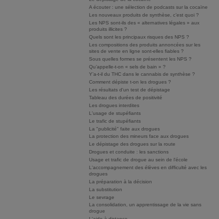
A écouter : une sélection de podcasts sur la cocaïne
Les nouveaux produits de synthèse, c’est quoi ?
Les NPS sont-ils des « alternatives légales » aux
produits illicites ?
Quels sont les principaux risques des NPS ?
Les compositions des produits annoncées sur les
sites de vente en ligne sont-elles fiables ?
Sous quelles formes se présentent les NPS ?
Qu’appelle-t-on « sels de bain » ?
Y’a-t-il du THC dans le cannabis de synthèse ?
Comment dépiste t-on les drogues ?
Les résultats d'un test de dépistage
Tableau des durées de positivité
Les drogues interdites
L'usage de stupéfiants
Le trafic de stupéfiants
La "publicité" faite aux drogues
La protection des mineurs face aux drogues
Le dépistage des drogues sur la route
Drogues et conduite : les sanctions
Usage et trafic de drogue au sein de l'école
L'accompagnement des élèves en difficulté avec les
drogues
La préparation à la décision
La substitution
Le sevrage
La consolidation, un apprentissage de la vie sans
drogue
L'aide à distance