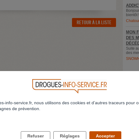
ADDIC
Bonjour
bientôt 
Chatou
RETOUR À LA LISTE
MON F
DES M
DÉCÉD
Suite a
des meu
SNOWH
s-info-service.fr, nous utilisons des cookies et d’autres traceurs pour o
gnes de prévention.
LES DROGUES ET VOUS
LES DROGUES ET VOS PROCHES
Refuser
Réglages
Accepter