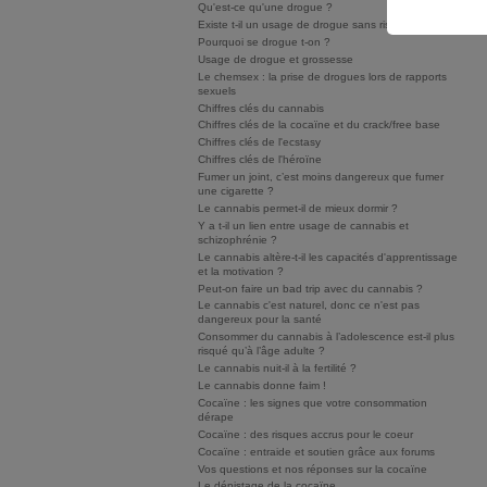
Qu'est-ce qu'une drogue ?
Existe t-il un usage de drogue sans risque ?
Pourquoi se drogue t-on ?
Usage de drogue et grossesse
Le chemsex : la prise de drogues lors de rapports
sexuels
Chiffres clés du cannabis
Chiffres clés de la cocaïne et du crack/free base
Chiffres clés de l'ecstasy
Chiffres clés de l'héroïne
Fumer un joint, c’est moins dangereux que fumer
une cigarette ?
Le cannabis permet-il de mieux dormir ?
Y a t-il un lien entre usage de cannabis et
schizophrénie ?
Le cannabis altère-t-il les capacités d'apprentissage
et la motivation ?
Peut-on faire un bad trip avec du cannabis ?
Le cannabis c'est naturel, donc ce n'est pas
dangereux pour la santé
Consommer du cannabis à l’adolescence est-il plus
risqué qu’à l’âge adulte ?
Le cannabis nuit-il à la fertilité ?
Le cannabis donne faim !
Cocaïne : les signes que votre consommation
dérape
Cocaïne : des risques accrus pour le coeur
Cocaïne : entraide et soutien grâce aux forums
Vos questions et nos réponses sur la cocaïne
Le dépistage de la cocaïne