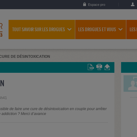
Espace pro
TOUT SAVOIR SUR LES DROGUES
LES DROGUES ET VOUS
LES
CURE DE DÉSINTOXICATION
ON
6h41
ssible de faire une cure de désintoxication en couple pour arrêter
 addiction ? Merci d’avance