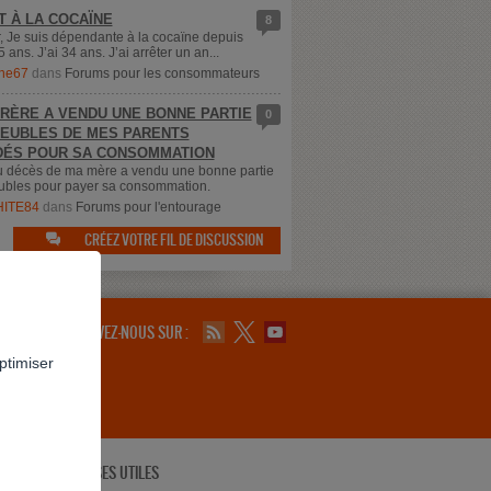
T À LA COCAÏNE
8
, Je suis dépendante à la cocaïne depuis
5 ans. J’ai 34 ans. J’ai arrêter un an...
ne67
dans
Forums pour les consommateurs
RÈRE A VENDU UNE BONNE PARTIE
0
EUBLES DE MES PARENTS
ÉS POUR SA CONSOMMATION
u décès de ma mère a vendu une bonne partie
bles pour payer sa consommation.
ITE84
dans
Forums pour l'entourage
CRÉEZ VOTRE FIL DE DISCUSSION

SUIVEZ-NOUS SUR :
ptimiser
ADRESSES UTILES