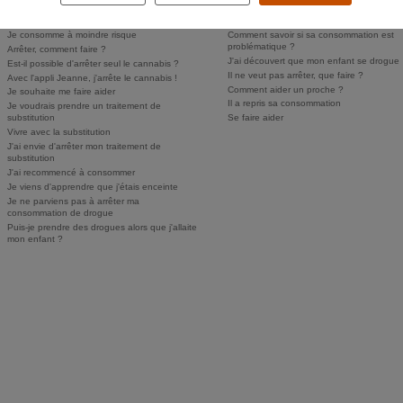
Comment savoir si j'ai un problème ?
Comment parler des drogues à mes enfan
Personne ne sait, je n'ose pas en parler
Puis-je faire dépister mon enfant ?
Je consomme à moindre risque
Comment savoir si sa consommation est
problématique ?
Arrêter, comment faire ?
J'ai découvert que mon enfant se drogue
Est-il possible d'arrêter seul le cannabis ?
Il ne veut pas arrêter, que faire ?
Avec l'appli Jeanne, j'arrête le cannabis !
Comment aider un proche ?
Je souhaite me faire aider
Il a repris sa consommation
Je voudrais prendre un traitement de
substitution
Se faire aider
Vivre avec la substitution
J'ai envie d'arrêter mon traitement de
substitution
J'ai recommencé à consommer
Je viens d'apprendre que j'étais enceinte
Je ne parviens pas à arrêter ma
consommation de drogue
Puis-je prendre des drogues alors que j'allaite
mon enfant ?