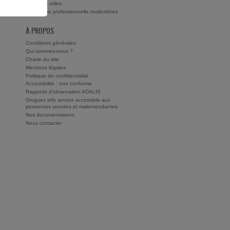
ts ?
Adresses utiles
Recherche professionnelle multicritères
À PROPOS
Conditions générales
Qui sommes-nous ?
Charte du site
Mentions légales
Politique de confidentialité
Accessibilité : non conforme
Rapports d'observation ADALIS
Drogues info service accessible aux
personnes sourdes et malentendantes
Nos documentations
Nous contacter