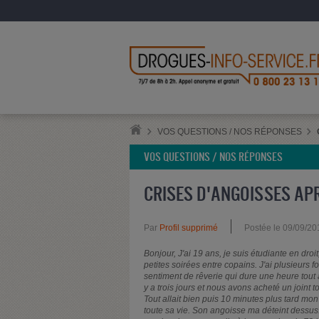
VOS QUESTIONS / NOS RÉPONSES
VOS QUESTIONS / NOS RÉPONSES
CRISES D'ANGOISSES APR
Par
Profil supprimé
Postée le 09/09/20
Bonjour, J'ai 19 ans, je suis étudiante en droi
petites soirées entre copains. J'ai plusieurs 
sentiment de rêverie qui dure une heure tout
y a trois jours et nous avons acheté un joint
Tout allait bien puis 10 minutes plus tard mo
toute sa vie. Son angoisse ma déteint dessus. 