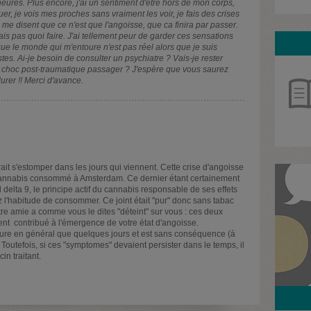
ures. Plus encore, j'ai un sentiment d'être hors de mon corps,
quer, je vois mes proches sans vraiment les voir, je fais des crises
 me disent que ce n'est que l'angoisse, que ca finira par passer.
is pas quoi faire. J'ai tellement peur de garder ces sensations
que le monde qui m'entoure n'est pas réel alors que je suis
tes. Ai-je besoin de consulter un psychiatre ? Vais-je rester
 choc post-traumatique passager ? J'espère que vous saurez
urer !! Merci d'avance.
it s'estomper dans les jours qui viennent. Cette crise d'angoisse
 cannabis consommé à Amsterdam. Ce dernier étant certainement
elta 9, le principe actif du cannabis responsable de ses effets
l'habitude de consommer. Ce joint était "pur" donc sans tabac
otre amie a comme vous le dites "déteint" sur vous : ces deux
nt contribué à l'émergence de votre état d'angoisse.
ure en général que quelques jours et est sans conséquence (à
outefois, si ces "symptomes" devaient persister dans le temps, il
in traitant.