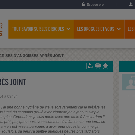
Espace pro
TOUT SAVOIR SUR LES DROGUES
LES DROGUES ET VOUS
LES
CRISES D'ANGOISSES APRÈS JOINT
ÈS JOINT
14 à 09h34
t, j'ai une bonne hygiène de vie je sors rarement car je préfère les
fois fumé du cannabis (roulé avec cigarette)en ayant un simple
 au plus. Cependant, je suis partie avec une amie à Amsterdam il
 tout prêt, pur, que nous avons commencé à fumer sur une terrasse.
n amie s'est mise à paniquer, à avoir peur de rester comme ça
Toutefois, sa peur l'a quittée quelques heures plus tard alors