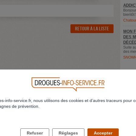
ADDIC
Bonjour
bientôt 
Chatou
RETOUR À LA LISTE
MON F
DES M
DÉCÉD
Suite a
des meu
SNOWH
s-info-service.fr, nous utilisons des cookies et d’autres traceurs pour o
gnes de prévention.
LES DROGUES ET VOUS
LES DROGUES ET VOS PROCHES
Refuser
Réglages
Accepter