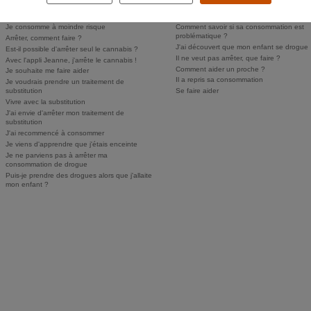
Comment savoir si j'ai un problème ?
Comment parler des drogues à mes enfan
Personne ne sait, je n'ose pas en parler
Puis-je faire dépister mon enfant ?
Je consomme à moindre risque
Comment savoir si sa consommation est
problématique ?
Arrêter, comment faire ?
J'ai découvert que mon enfant se drogue
Est-il possible d'arrêter seul le cannabis ?
Il ne veut pas arrêter, que faire ?
Avec l'appli Jeanne, j'arrête le cannabis !
Comment aider un proche ?
Je souhaite me faire aider
Il a repris sa consommation
Je voudrais prendre un traitement de
substitution
Se faire aider
Vivre avec la substitution
J'ai envie d'arrêter mon traitement de
substitution
J'ai recommencé à consommer
Je viens d'apprendre que j'étais enceinte
Je ne parviens pas à arrêter ma
consommation de drogue
Puis-je prendre des drogues alors que j'allaite
mon enfant ?