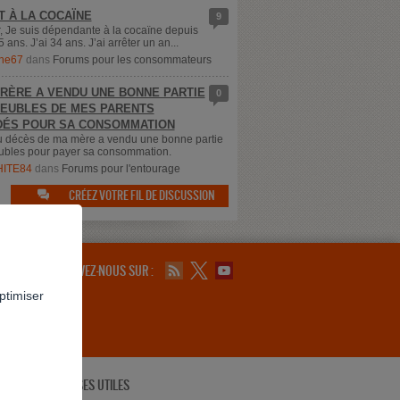
T À LA COCAÏNE
9
, Je suis dépendante à la cocaïne depuis
5 ans. J’ai 34 ans. J’ai arrêter un an...
ne67
dans
Forums pour les consommateurs
RÈRE A VENDU UNE BONNE PARTIE
0
EUBLES DE MES PARENTS
ÉS POUR SA CONSOMMATION
u décès de ma mère a vendu une bonne partie
bles pour payer sa consommation.
ITE84
dans
Forums pour l'entourage
CRÉEZ VOTRE FIL DE DISCUSSION

SUIVEZ-NOUS SUR :
ptimiser
ADRESSES UTILES