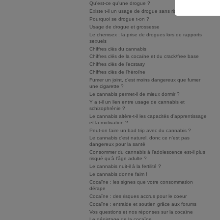
Qu'est-ce qu'une drogue ?
Existe t-il un usage de drogue sans risque ?
Pourquoi se drogue t-on ?
Usage de drogue et grossesse
Le chemsex : la prise de drogues lors de rapports
sexuels
Chiffres clés du cannabis
Chiffres clés de la cocaïne et du crack/free base
Chiffres clés de l'ecstasy
Chiffres clés de l'héroïne
Fumer un joint, c’est moins dangereux que fumer
une cigarette ?
Le cannabis permet-il de mieux dormir ?
Y a t-il un lien entre usage de cannabis et
schizophrénie ?
Le cannabis altère-t-il les capacités d'apprentissage
et la motivation ?
Peut-on faire un bad trip avec du cannabis ?
Le cannabis c'est naturel, donc ce n'est pas
dangereux pour la santé
Consommer du cannabis à l’adolescence est-il plus
risqué qu’à l’âge adulte ?
Le cannabis nuit-il à la fertilité ?
Le cannabis donne faim !
Cocaïne : les signes que votre consommation
dérape
Cocaïne : des risques accrus pour le coeur
Cocaïne : entraide et soutien grâce aux forums
Vos questions et nos réponses sur la cocaïne
Le dépistage de la cocaïne