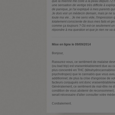
que la mienne me colle à la peau depuis 72 he
une sensation de vertige très difficile à expli
de panique, je l'ai expliqué à mes parents qui
Je dois voir un médecin demain, mais je ne sa
toute ma vie... Je me sens vide, l'impression 
totalement consciente de tous mes faits et ges
comme ça toujours ? Où est-ce seulement un
répondre à ma question et que je rien ne va d
Mise en ligne le 09/09/2014
Bonjour,
Rassurez-vous, ce sentiment de malaise devra
(ou bad trip) est vraisemblablement due au
plus concentré en THC (tétrahydrocannabinol d
psychotropes) que le cannabis que vous avez 
additionnel; de plus la crise d'angoisse de v
facteurs conjugués ont donc vraisemblableme
Généralement, ce sentiment de mal-être ne d
condition de vous abstenir de reconsommer). T
serait nécessaire d'aller consulter votre médec
Cordialement.