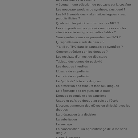
A écouter : une sélection de podcasts sur la cocaïne
Les nouveaux produits de synthèse, c’est quoi ?
Les NPS sont-ils des « alternatives légales » aux
produits illicites ?
Quels sont les principaux risques des NPS ?
Les compositions des produits annoncées sur les
sites de vente en ligne sont-elles fiables ?
Sous quelles formes se présentent les NPS ?
Qu’appelle-t-on « sels de bain » ?
Y’a-t-il du THC dans le cannabis de synthèse ?
Comment dépiste t-on les drogues ?
Les résultats d'un test de dépistage
Tableau des durées de positivité
Les drogues interdites
L'usage de stupéfiants
Le trafic de stupéfiants
La "publicité" faite aux drogues
La protection des mineurs face aux drogues
Le dépistage des drogues sur la route
Drogues et conduite : les sanctions
Usage et trafic de drogue au sein de l'école
L'accompagnement des élèves en difficulté avec les
drogues
La préparation à la décision
La substitution
Le sevrage
La consolidation, un apprentissage de la vie sans
drogue
L'aide à distance