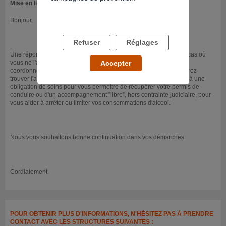
Mise en ligne le 13/11/2018
Bonjour,
Refuser
Réglages
Une réponse à votre question vous a déjà été adressée. Dans le cas où
vous ne l'auriez pas reçue, nous vous renvoyons ci-dessous les
Accepter
coordonnées des centres d'addictologie dans lesquels vous pourrez
trouver l'aide nécessaire, qu'il s'agisse d'une prise en charge liée à une
obligation de soins pour vous permettre de récupérer votre permis de
conduire ou d'un accompagnement ”libre”, hors contrainte judiciaire, pour
vous aider à arrêter ou limiter vos consommations d'alcool.
Nous vous souhaitons bonne continuation dans vos démarches.
Cordialement.
POUR OBTENIR PLUS D'INFORMATIONS, N'HÉSITEZ PAS À PRENDRE
CONTACT AVEC LES STRUCTURES SUIVANTES :