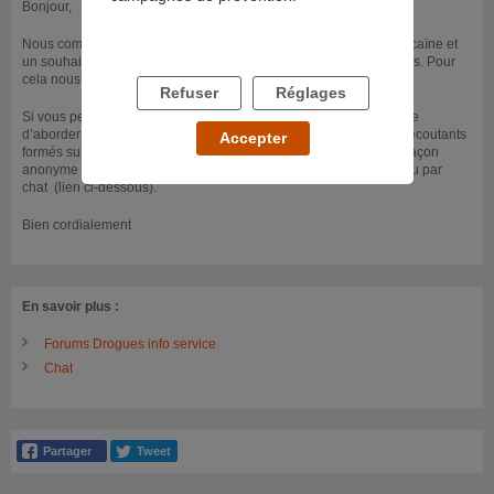
Bonjour,
Nous comprenons une souffrance liée à une dépendance à la cocaïne et
un souhait de pouvoir échanger sur ce sujet avec d’autres usagers. Pour
cela nous vous joignons ci-dessous le lien du forum de notre site.
Refuser
Réglages
Si vous pensez que cela peut vous aider, il est également possible
d’aborder cette situation sous forme d’échanges avec un de nos écoutants
Accepter
formés sur la question de la dépendance en nous contactant de façon
anonyme et gratuite au 0800 23 13 13 tous les jours de 8h à 2h ou par
chat (lien ci-dessous).
Bien cordialement
En savoir plus :
Forums Drogues info service
Chat