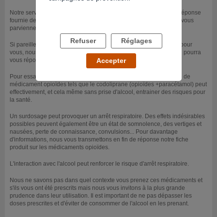
Notre service d'aide à distance, dans cette rubrique de Question/réponse
fournie des réponses différées. Il est probable que notre réponse vous
parvienne donc ultérieurement à votre question.
Refuser
Réglages
Si pareille interrogation sur des interactions se posait à nouveau pour
vous, nous vous invitons à contacter le 15 (SAMU) où un médecin pourra
vous répondre dans un délai beaucoup plus rapproché.
Accepter
Pour essayer de répondre à votre question, la prise en surdosage de
médicament opioïdes tels que le codoliprane (opioïdes +paracétamol) peut
effectivement, et cela même sans prise d'alcool, entrainer des risques pour
la santé.
Un surdosage peut provoquer un arrêt respiratoire. Des effets indésirables
possibles peuvent également être un état de somnolence, des vertiges et
nausées, perte de connaissance, convulsions... Pour davantage
d'informations, nous vous transmettons en fin de réponse notre fiche
produit sur les médicaments opioïdes.
L'interaction avec l'alcool peut renforcer le risque d'arrêt respiratoire.
Nous ne savons pas dans quel contexte vous prenez ces médicaments et
s'ils vous ont été prescrits mais nous vous invitons à la plus grande
prudence dans leur utilisation. Il est important de ne pas dépasser les
doses prescrites et d'éviter de consommer de l'alcool en les prenant.