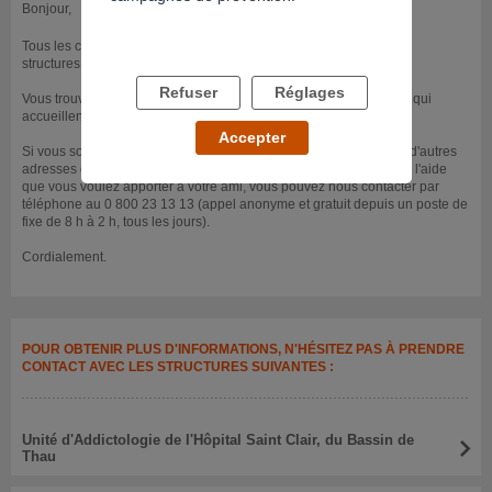
Bonjour,
Tous les centres qui figurent dans notre base de donnée sont des
structures publiques qui proposent un accueil anonyme et gratuit.
Refuser
Réglages
Vous trouverez ci-dessous les coordonnées de deux d'entre elles qui
accueillent les usagers de cocaïne.
Accepter
Si vous souhaitez obtenir de plus amples informations, connaître d'autres
adresses ou bien encore si vous souhaitez échanger à propos de l'aide
que vous voulez apporter à votre ami, vous pouvez nous contacter par
téléphone au 0 800 23 13 13 (appel anonyme et gratuit depuis un poste de
fixe de 8 h à 2 h, tous les jours).
Cordialement.
POUR OBTENIR PLUS D'INFORMATIONS, N'HÉSITEZ PAS À PRENDRE
CONTACT AVEC LES STRUCTURES SUIVANTES :
Unité d'Addictologie de l'Hôpital Saint Clair, du Bassin de
Thau