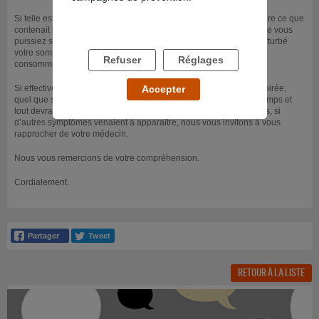
Si telle est votre demande, nous n’avons aucun moyen de vous dire ce que
contenait la cigarette que vous avez fumée. Nous comprenons que vous
puissiez supposer avoir fumé un produit psychoactif qui aurait perturbé
votre sommeil, mais le nombre de substances susceptibles d’être
Refuser
Réglages
consommées de cette manière est grand.
Si effectivement vous avez consommé une drogue lors de cette soirée,
Accepter
quel que soit ce produit, les effets ne sont pas durables dans le temps et
tout devrait rapidement rentrer dans l’ordre. Si tel n’était pas le cas, si
d’autres symptômes venaient à apparaitre, nous vous invitons à vous
rapprocher de votre médecin.
Nous vous remercions de votre compréhension.
Cordialement.
RETOUR À LA LISTE