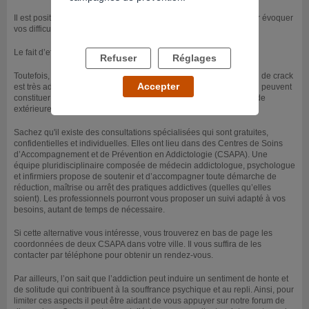
Il est positif de vous tourner vers un service d’aide à distance pour évoquer
vos difficultés avec vos consommations.
Le fait d’effacer les contacts est déjà une très bonne stratégie.
Refuser
Réglages
Toutefois, cela peut s’avérer insuffisant. En effet, la consommation de crack
Accepter
est très addictive et génère des craving (envies irrépressibles) qui peuvent
constituer un réel frein à la volonté d’arrêt. C’est pourquoi, une aide
extérieure est souhaitable.
Sachez qu'il existe des consultations spécialisées qui sont gratuites,
confidentielles et individuelles. Elles ont lieu dans des Centres de Soins
d’Accompagnement et de Prévention en Addictologie (CSAPA). Une
équipe pluridisciplinaire composée de médecin addictologue, psychologue
et infirmiers propose de soutenir et d’accompagner toute démarche de
réduction, maîtrise ou arrêt des pratiques addictives (quelles qu’elles
soient). Les professionnels pourront vous proposer un suivi adapté à vos
besoins, autant de temps de nécessaire.
Si cette alternative vous intéresse, vous trouverez en bas de page les
coordonnées de deux CSAPA dans votre ville. Il vous suffira de les
contacter par téléphone pour obtenir un rendez-vous.
Par ailleurs, l’on sait que l’addiction peut induire un sentiment de honte et
de solitude qui contribuent à la souffrance psychique et au repli. Ainsi, pour
limiter ces aspects il peut être aidant de vous appuyer sur notre forum de