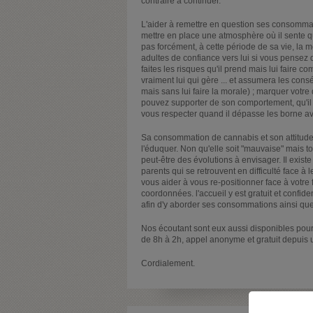
contraire à continuer.
L'aider à remettre en question ses consommat
mettre en place une atmosphère où il sente qu
pas forcément, à cette période de sa vie, la me
adultes de confiance vers lui si vous pensez q
faites les risques qu'il prend mais lui faire 
vraiment lui qui gère ... et assumera les cons
mais sans lui faire la morale) ; marquer votr
pouvez supporter de son comportement, qu'il 
vous respecter quand il dépasse les borne avec
Sa consommation de cannabis et son attitude 
l'éduquer. Non qu'elle soit "mauvaise" mais tou
peut-être des évolutions à envisager. Il existe
parents qui se retrouvent en difficulté face 
vous aider à vous re-positionner face à votre 
coordonnées. l'accueil y est gratuit et confiden
afin d'y aborder ses consommations ainsi que
Nos écoutant sont eux aussi disponibles pour 
de 8h à 2h, appel anonyme et gratuit depuis u
Cordialement.