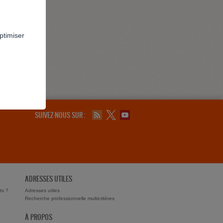
ptimiser
SUIVEZ-NOUS SUR :
ADRESSES UTILES
ts ?
Adresses utiles
Recherche professionnelle multicritères
À PROPOS