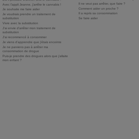
Il ne veut pas arrêter, que faire ?
Avec l'appli Jeanne, j'arrête le cannabis !
Comment aider un proche ?
Je souhaite me faire aider
Il a repris sa consommation
Je voudrais prendre un traitement de
substitution
Se faire aider
Vivre avec la substitution
J'ai envie d'arrêter mon traitement de
substitution
J'ai recommencé à consommer
Je viens d'apprendre que j'étais enceinte
Je ne parviens pas à arrêter ma
consommation de drogue
Puis-je prendre des drogues alors que j'allaite
mon enfant ?