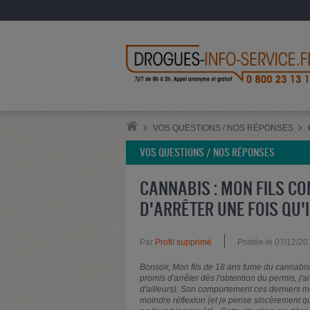
VOS QUESTIONS / NOS RÉPONSES
VOS QUESTIONS / NOS RÉPONSES
CANNABIS : MON FILS CO
D'ARRÊTER UNE FOIS QU'
Par
Profil supprimé
Postée le 07/12/20
Bonsoir, Mon fils de 18 ans fume du cannabis r
promis d'arrêter dès l'obtention du permis, j'a
d'ailleurs). Son comportement ces derniers mo
moindre réflexion (et je pense sincèrement que c