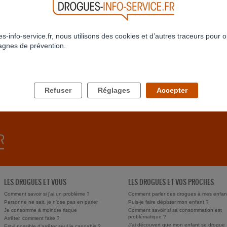
s-info-service.fr, nous utilisons des cookies et d’autres traceurs pour o
gnes de prévention.
Refuser
Réglages
Accepter
RETOUR À LA LISTE
LES DROGUES ET VOUS
LES DROGUES ET VOS PROCHES
Comment savoir si j'ai un problème ?
Comment parler des drogues à mes enfan
Personne ne sait, je n'ose pas en parler
Puis-je faire dépister mon enfant ?
Je consomme à moindre risque
Comment savoir si sa consommation est
problématique ?
Arrêter, comment faire ?
J'ai découvert que mon enfant se drogue
Est-il possible d'arrêter seul le cannabis ?