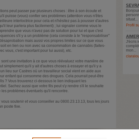
SEVRA
Bonjour
ions peut passer par plusieurs choses : être à son écoute et
personn
'il puisse (vous) confier ses problèmes (attention vous n'êtes
situat...
illeure interloctrice pour cela et n'hésitez pas à pousser d'autres
Profil 
u'il leur parlera plus facilement) ; lui signaler comme vous le
comprendre que vous n'avez pas de solution pour lui et que c'est
équences s'il y a un problème (cela consiste à le "responsabiliser"
AIMER
e désaprobation mais aussi vos propres limites sur ce que vous
J'écris 
soit en lien ou non avec sa consommation de cannabis (faites-
complèt
mon...
 vous, c'est important pour lui aussi), etc.
claralo
sont une invitation à ce que vous réévaluez votre manière de
t simplement qu'il y ait d'autres choses à essayer et qu'il y a
 un lieu sur Castres où un travailleur social vient en aide aux
à leur enfant qui consomme des drogues. Cela pourrait peut-être
fils ? Vous trouverez ci-dessous le lien indiquant les
tiel. Sachez aussi que votre fils peut s'y rendre s'il le souhaite
 les problèmes éventuels qu'il rencontre.
vous soutenir et vous conseiller au 0800.23.13.13, tous les jours
n poste fixe.