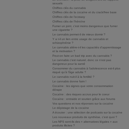
sexuels
Chiffres clés du cannabis
Chiffres clés de la cocaïne et du crack/free base
Chiffres clés de l'ecstasy
Chiffres clés de l'héroïne
Fumer un joint, c’est moins dangereux que fumer
une cigarette ?
Le cannabis permet-il de mieux dormir ?
Y a t-il un lien entre usage de cannabis et
schizophrénie ?
Le cannabis altère-t-il les capacités d'apprentissage
et la motivation ?
Peut-on faire un bad trip avec du cannabis ?
Le cannabis c'est naturel, donc ce n'est pas
dangereux pour la santé
Consommer du cannabis à l’adolescence est-il plus
risqué qu’à l’âge adulte ?
Le cannabis nuit-il à la fertilité ?
Le cannabis donne faim !
Cocaïne : les signes que votre consommation
dérape
Cocaïne : des risques accrus pour le coeur
Cocaïne : entraide et soutien grâce aux forums
Vos questions et nos réponses sur la cocaïne
Le dépistage de la cocaïne
A écouter : une sélection de podcasts sur la cocaïne
Les nouveaux produits de synthèse, c’est quoi ?
Les NPS sont-ils des « alternatives légales » aux
produits illicites ?