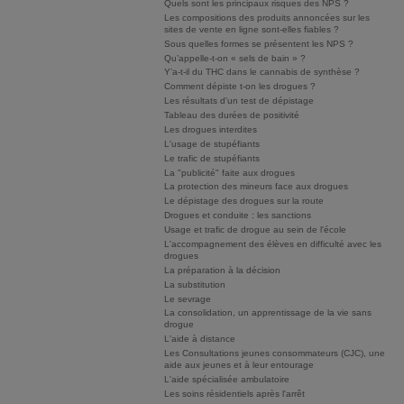
Quels sont les principaux risques des NPS ?
Les compositions des produits annoncées sur les
sites de vente en ligne sont-elles fiables ?
Sous quelles formes se présentent les NPS ?
Qu’appelle-t-on « sels de bain » ?
Y’a-t-il du THC dans le cannabis de synthèse ?
Comment dépiste t-on les drogues ?
Les résultats d'un test de dépistage
Tableau des durées de positivité
Les drogues interdites
L'usage de stupéfiants
Le trafic de stupéfiants
La "publicité" faite aux drogues
La protection des mineurs face aux drogues
Le dépistage des drogues sur la route
Drogues et conduite : les sanctions
Usage et trafic de drogue au sein de l'école
L'accompagnement des élèves en difficulté avec les
drogues
La préparation à la décision
La substitution
Le sevrage
La consolidation, un apprentissage de la vie sans
drogue
L'aide à distance
Les Consultations jeunes consommateurs (CJC), une
aide aux jeunes et à leur entourage
L'aide spécialisée ambulatoire
Les soins résidentiels après l'arrêt