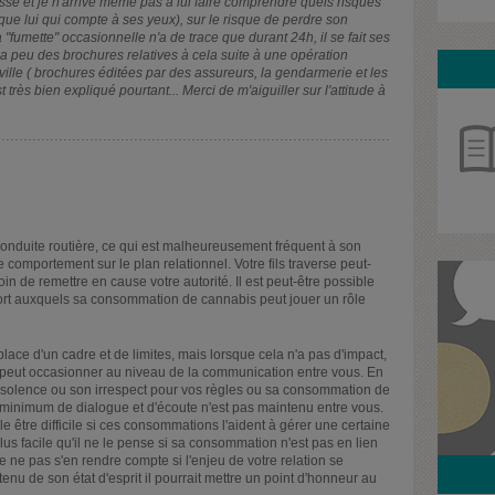
asse et je n'arrive même pas à lui faire comprendre quels risques
que lui qui compte à ses yeux), sur le risque de perdre son
a "fumette" occasionnelle n'a de trace que durant 24h, il se fait ses
l y a peu des brochures relatives à cela suite à une opération
ville ( brochures éditées par des assureurs, la gendarmerie et les
 très bien expliqué pourtant... Merci de m'aiguiller sur l'attitude à
conduite routière, ce qui est malheureusement fréquent à son
omportement sur le plan relationnel. Votre fils traverse peut-
soin de remettre en cause votre autorité. Il est peut-être possible
port auxquels sa consommation de cannabis peut jouer un rôle
lace d'un cadre et de limites, mais lorsque cela n'a pas d'impact,
la peut occasionner au niveau de la communication entre vous. En
 insolence ou son irrespect pour vos règles ou sa consommation de
n minimum de dialogue et d'écoute n'est pas maintenu entre vous.
 être difficile si ces consommations l'aident à gérer une certaine
plus facile qu'il ne le pense si sa consommation n'est pas en lien
de ne pas s'en rendre compte si l'enjeu de votre relation se
tenu de son état d'esprit il pourrait mettre un point d'honneur au