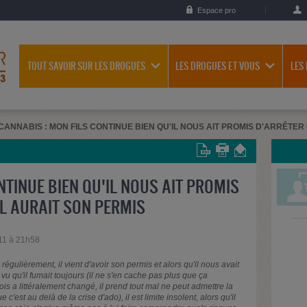
Espace pro
TOUT SAVOIR SUR LES DROGUES
LES DROGUES ET VOUS
LES
CANNABIS : MON FILS CONTINUE BIEN QU'IL NOUS AIT PROMIS D'ARRÊTER 
NTINUE BIEN QU'IL NOUS AIT PROMIS
IL AURAIT SON PERMIS
11 à 21h58
égulièrement, il vient d'avoir son permis et alors qu'il nous avait
i vu qu'il fumait toujours (il ne s'en cache pas plus que ça
is a littéralement changé, il prend tout mal ne peut admettre la
'est au delà de la crise d'ado), il est limite insolent, alors qu'il