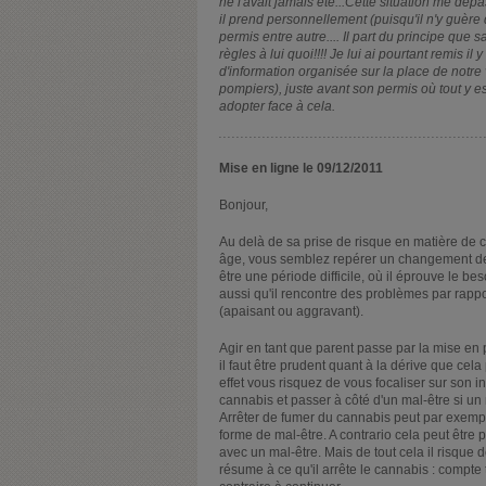
ne l'avait jamais été...Cette situation me dép
il prend personnellement (puisqu'il n'y guère 
permis entre autre.... Il part du principe que s
règles à lui quoi!!!! Je lui ai pourtant remis i
d'information organisée sur la place de notre 
pompiers), juste avant son permis où tout y est
adopter face à cela.
Mise en ligne le 09/12/2011
Bonjour,
Au delà de sa prise de risque en matière de 
âge, vous semblez repérer un changement de c
être une période difficile, où il éprouve le be
aussi qu'il rencontre des problèmes par rap
(apaisant ou aggravant).
Agir en tant que parent passe par la mise en p
il faut être prudent quant à la dérive que ce
effet vous risquez de vous focaliser sur son
cannabis et passer à côté d'un mal-être si u
Arrêter de fumer du cannabis peut par exemple
forme de mal-être. A contrario cela peut être 
avec un mal-être. Mais de tout cela il risque 
résume à ce qu'il arrête le cannabis : compte 