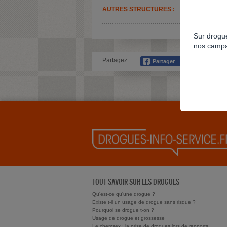
AUTRES STRUCTURES :
Sur drogue
nos campa
Partagez :
TOUT SAVOIR SUR LES DROGUES
Qu'est-ce qu'une drogue ?
Existe t-il un usage de drogue sans risque ?
Pourquoi se drogue t-on ?
Usage de drogue et grossesse
Le chemsex : la prise de drogues lors de rapports