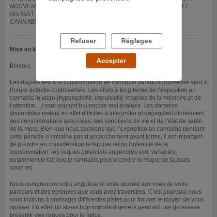
NOUVEAU J EN SUIS A 6 SEMAINES DE GROSSESSE ET POUR L
INSTANT TOUT VA BIEN MAIS.... QUELS SONT LES EFFETS DU
CANNABIS MERCI DE ME DONNER VOTRE AVIS
Refuser
Réglages
Mise en ligne le 17/02/2012
Accepter
Bonjour,
Les risques liés à la consommation de cannabis durant la grossesse sont à
l'heure actuelle controversés. Les effets à long terme de l’exposition au
cannabis in utero (hyperactivité, impulsivité, troubles de la mémoire et de
l’attention…) sont aujourd’hui encore mal évalués. Les données
disponibles restent en effet difficiles à interpréter et dépendent étroitement
des consommations associées, des conditions de vie et de l’état de santé
de la mère. Bien que nous sachions que l’exposition au cannabis pendant
cette période n’entraîne pas d’accouchement avant terme, il est important
de prendre en considération le fait que selon l'intensité de la
consommation, les risques potentiels engendrés sont variables,
notamment le fait que le cannabis peut accroitre le risque de fausses
couches.
Nous comprenons votre angoisse et votre anxiété aux vues de votre
parcours et des épreuves que vous avez traversées. C’est pourquoi nous
vous incitons à envisager différentes pistes pour trouver le moyen de vous
apaiser. En effet, un stress trop important généré pendant une grossesse
présente des risques pour le fœtus.