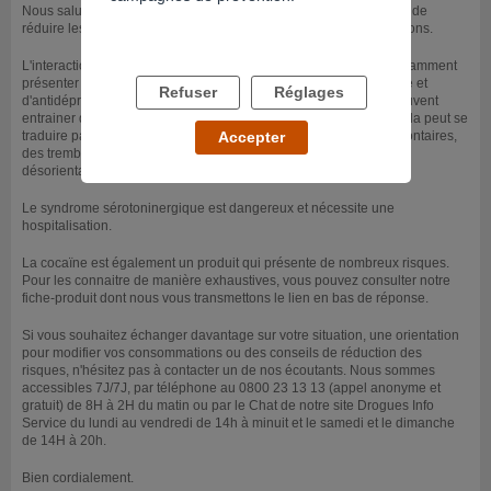
Nous saluons le fait que vous cherchiez des renseignements afin de
réduire les risques pour votre santé en lien avec vos consommations.
L'interaction entre la cocaïne et certains antidépresseurs peut notamment
présenter des risques particuliers. La prise simultanée de cocaïne et
Refuser
Réglages
d'antidépresseur IMAO (inhibiteur de la monoamine oxydase) peuvent
entrainer de l'hypertension ou un syndrome sérotoninergique. Cela peut se
traduire par de l'hyperactivité, des contractions musculaires involontaires,
Accepter
des tremblements sueurs et frissons, de l'hyperthermie, de la
désorientation et anxiété.
Le syndrome sérotoninergique est dangereux et nécessite une
hospitalisation.
La cocaïne est également un produit qui présente de nombreux risques.
Pour les connaitre de manière exhaustives, vous pouvez consulter notre
fiche-produit dont nous vous transmettons le lien en bas de réponse.
Si vous souhaitez échanger davantage sur votre situation, une orientation
pour modifier vos consommations ou des conseils de réduction des
risques, n'hésitez pas à contacter un de nos écoutants. Nous sommes
accessibles 7J/7J, par téléphone au 0800 23 13 13 (appel anonyme et
gratuit) de 8H à 2H du matin ou par le Chat de notre site Drogues Info
Service du lundi au vendredi de 14h à minuit et le samedi et le dimanche
de 14H à 20h.
Bien cordialement.