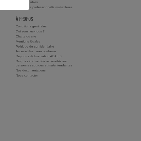
ts ?
Adresses utiles
Recherche professionnelle multicritères
À PROPOS
Conditions générales
Qui sommes-nous ?
Charte du site
Mentions légales
Politique de confidentialité
Accessibilité : non conforme
Rapports d'observation ADALIS
Drogues info service accessible aux
personnes sourdes et malentendantes
Nos documentations
Nous contacter