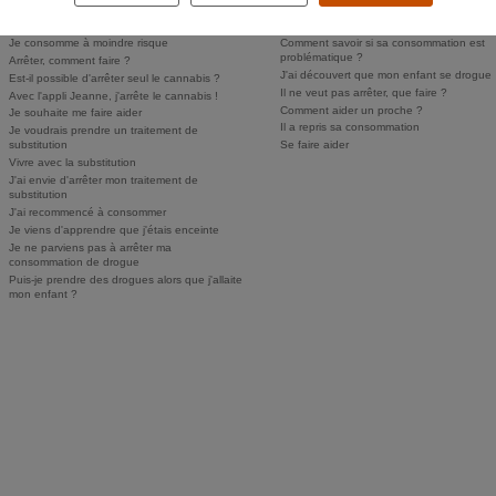
Comment savoir si j'ai un problème ?
Comment parler des drogues à mes enfan
Personne ne sait, je n'ose pas en parler
Puis-je faire dépister mon enfant ?
Je consomme à moindre risque
Comment savoir si sa consommation est
problématique ?
Arrêter, comment faire ?
J'ai découvert que mon enfant se drogue
Est-il possible d'arrêter seul le cannabis ?
Il ne veut pas arrêter, que faire ?
Avec l'appli Jeanne, j'arrête le cannabis !
Comment aider un proche ?
Je souhaite me faire aider
Il a repris sa consommation
Je voudrais prendre un traitement de
substitution
Se faire aider
Vivre avec la substitution
J'ai envie d'arrêter mon traitement de
substitution
J'ai recommencé à consommer
Je viens d'apprendre que j'étais enceinte
Je ne parviens pas à arrêter ma
consommation de drogue
Puis-je prendre des drogues alors que j'allaite
mon enfant ?