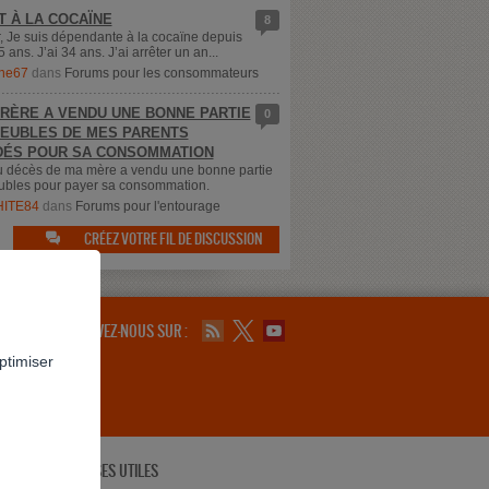
T À LA COCAÏNE
8
, Je suis dépendante à la cocaïne depuis
5 ans. J’ai 34 ans. J’ai arrêter un an...
ne67
dans
Forums pour les consommateurs
RÈRE A VENDU UNE BONNE PARTIE
0
EUBLES DE MES PARENTS
ÉS POUR SA CONSOMMATION
u décès de ma mère a vendu une bonne partie
bles pour payer sa consommation.
ITE84
dans
Forums pour l'entourage
CRÉEZ VOTRE FIL DE DISCUSSION

SUIVEZ-NOUS SUR :
ptimiser
ADRESSES UTILES