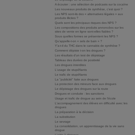
A écouter : une sélection de podcasts sur la cocaïne
Les nouveaux produits de synthèse, c’est quoi ?
Les NPS sont-ils des « alternatives légales » aux
produits illicites ?
Quels sont les principaux risques des NPS ?
Les compositions des produits annoncées sur les
sites de vente en ligne sont-elles fiables ?
Sous quelles formes se présentent les NPS ?
Qu’appelle-t-on « sels de bain » ?
Y’a-t-il du THC dans le cannabis de synthèse ?
Comment dépiste t-on les drogues ?
Les résultats d'un test de dépistage
Tableau des durées de positivité
Les drogues interdites
L'usage de stupéfiants
Le trafic de stupéfiants
La "publicité" faite aux drogues
La protection des mineurs face aux drogues
Le dépistage des drogues sur la route
Drogues et conduite : les sanctions
Usage et trafic de drogue au sein de l'école
L'accompagnement des élèves en difficulté avec les
drogues
La préparation à la décision
La substitution
Le sevrage
La consolidation, un apprentissage de la vie sans
drogue
L'aide à distance