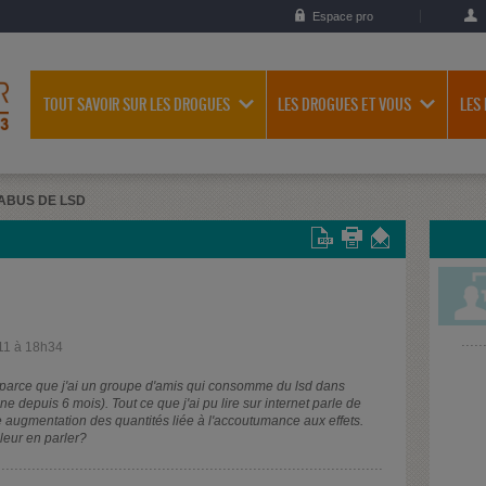
Espace pro
TOUT SAVOIR SUR LES DROGUES
LES DROGUES ET VOUS
LES
ABUS DE LSD
11 à 18h34
, parce que j'ai un groupe d'amis qui consomme du lsd dans
e depuis 6 mois). Tout ce que j'ai pu lire sur internet parle de
e augmentation des quantités liée à l'accoutumance aux effets.
leur en parler?