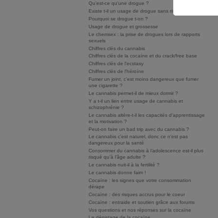
Qu'est-ce qu'une drogue ?
Existe t-il un usage de drogue sans risque ?
Pourquoi se drogue t-on ?
Usage de drogue et grossesse
Le chemsex : la prise de drogues lors de rapports
sexuels
Chiffres clés du cannabis
Chiffres clés de la cocaïne et du crack/free base
Chiffres clés de l'ecstasy
Chiffres clés de l'héroïne
Fumer un joint, c’est moins dangereux que fumer
une cigarette ?
Le cannabis permet-il de mieux dormir ?
Y a t-il un lien entre usage de cannabis et
schizophrénie ?
Le cannabis altère-t-il les capacités d'apprentissage
et la motivation ?
Peut-on faire un bad trip avec du cannabis ?
Le cannabis c'est naturel, donc ce n'est pas
dangereux pour la santé
Consommer du cannabis à l’adolescence est-il plus
risqué qu’à l’âge adulte ?
Le cannabis nuit-il à la fertilité ?
Le cannabis donne faim !
Cocaïne : les signes que votre consommation
dérape
Cocaïne : des risques accrus pour le coeur
Cocaïne : entraide et soutien grâce aux forums
Vos questions et nos réponses sur la cocaïne
Le dépistage de la cocaïne