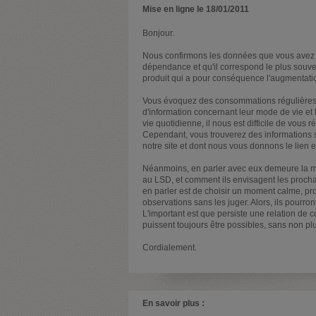
Mise en ligne le 18/01/2011
Bonjour.
Nous confirmons les données que vous avez pu
dépendance et qu'il correspond le plus souve
produit qui a pour conséquence l'augmentatio
Vous évoquez des consommations régulières d
d'information concernant leur mode de vie e
vie quotidienne, il nous est difficile de vou
Cependant, vous trouverez des informations su
notre site et dont nous vous donnons le lien 
Néanmoins, en parler avec eux demeure la mei
au LSD, et comment ils envisagent les procha
en parler est de choisir un moment calme, pro
observations sans les juger. Alors, ils pourro
L'important est que persiste une relation de 
puissent toujours être possibles, sans non pl
Cordialement.
En savoir plus :