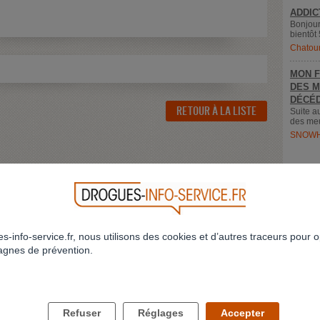
ADDIC
Bonjour
bientôt 
Chatou
MON F
DES M
DÉCÉD
RETOUR À LA LISTE
Suite a
des meu
SNOWH
s-info-service.fr, nous utilisons des cookies et d’autres traceurs pour o
gnes de prévention.
LES DROGUES ET VOUS
LES DROGUES ET VOS PROCHES
Refuser
Réglages
Accepter