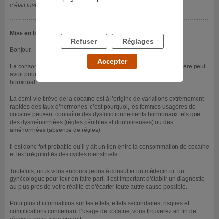
c’était juste psychologique / du hasard ?
Mise en ligne le 25/02/2025
Refuser
Réglages
Bonjour,
Accepter
La consommation de cocaïne de manière occasionnelle ou régulière peut
avoir pour effets secondaires entre autres, un dysfonctionnement
hormonal.
La demi-vie brève de la cocaïne est à l’origine de variations extrêmement
rapides des taux d’hormones, c’est pourquoi, les femmes usagères de
cocaïne peuvent connaître des dysfonctionnements hormonaux tels que
des dysménorrhées (règles pénibles et douloureuses) ou des
aménorrhées (absence de règles).
Il est donc fort probable qu’il y ait un lien entre la consommation de cocaïne
et les irrégularités des cycles menstruels.
Toutefois, nous vous encourageons à consulter un médecin ou un
gynécologue pour leur en faire part. Il est important d'établir un diagnostic
au plus près de votre réalité et d'écarter toute autre cause possible.
Pour plus d’informations sur les effets, effets secondaires, risques et
complications concernant l’usage de cocaïne, vous trouverez en fin de
réponse notre fiche produit.