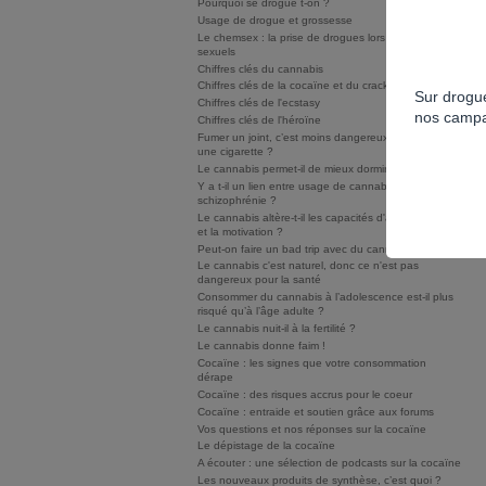
Pourquoi se drogue t-on ?
Usage de drogue et grossesse
Le chemsex : la prise de drogues lors de rapports
sexuels
Chiffres clés du cannabis
Chiffres clés de la cocaïne et du crack/free base
Sur drogue
Chiffres clés de l'ecstasy
nos campa
Chiffres clés de l'héroïne
Fumer un joint, c’est moins dangereux que fumer
une cigarette ?
Le cannabis permet-il de mieux dormir ?
Y a t-il un lien entre usage de cannabis et
schizophrénie ?
Le cannabis altère-t-il les capacités d'apprentissage
et la motivation ?
Peut-on faire un bad trip avec du cannabis ?
Le cannabis c'est naturel, donc ce n'est pas
dangereux pour la santé
Consommer du cannabis à l’adolescence est-il plus
risqué qu’à l’âge adulte ?
Le cannabis nuit-il à la fertilité ?
Le cannabis donne faim !
Cocaïne : les signes que votre consommation
dérape
Cocaïne : des risques accrus pour le coeur
Cocaïne : entraide et soutien grâce aux forums
Vos questions et nos réponses sur la cocaïne
Le dépistage de la cocaïne
A écouter : une sélection de podcasts sur la cocaïne
Les nouveaux produits de synthèse, c’est quoi ?