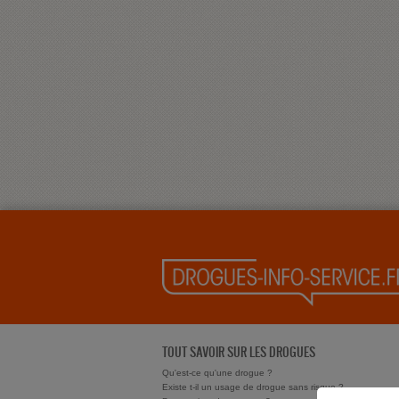
TOUT SAVOIR SUR LES DROGUES
Qu'est-ce qu'une drogue ?
Existe t-il un usage de drogue sans risque ?