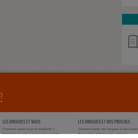
LES DROGUES ET VOUS
LES DROGUES ET VOS PROCHES
Comment savoir si j'ai un problème ?
Comment parler des drogues à mes enfan
Personne ne sait, je n'ose pas en parler
Puis-je faire dépister mon enfant ?