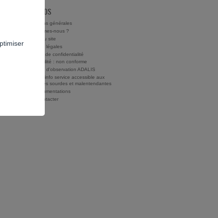
À PROPOS
Conditions générales
Qui sommes-nous ?
Charte du site
ptimiser
Mentions légales
Politique de confidentialité
Accessibilité : non conforme
Rapports d'observation ADALIS
Drogues info service accessible aux
personnes sourdes et malentendantes
Nos documentations
Nous contacter