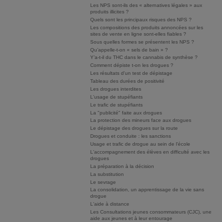
Les NPS sont-ils des « alternatives légales » aux
produits illicites ?
Quels sont les principaux risques des NPS ?
Les compositions des produits annoncées sur les
sites de vente en ligne sont-elles fiables ?
Sous quelles formes se présentent les NPS ?
Qu’appelle-t-on « sels de bain » ?
Y’a-t-il du THC dans le cannabis de synthèse ?
Comment dépiste t-on les drogues ?
Les résultats d'un test de dépistage
Tableau des durées de positivité
Les drogues interdites
L'usage de stupéfiants
Le trafic de stupéfiants
La "publicité" faite aux drogues
La protection des mineurs face aux drogues
Le dépistage des drogues sur la route
Drogues et conduite : les sanctions
Usage et trafic de drogue au sein de l'école
L'accompagnement des élèves en difficulté avec les
drogues
La préparation à la décision
La substitution
Le sevrage
La consolidation, un apprentissage de la vie sans
drogue
L'aide à distance
Les Consultations jeunes consommateurs (CJC), une
aide aux jeunes et à leur entourage