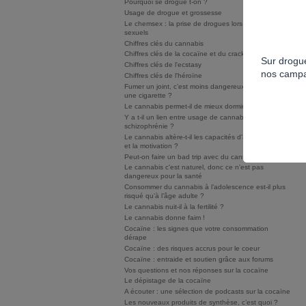
Pourquoi se drogue t-on ?
Usage de drogue et grossesse
Le chemsex : la prise de drogues lors de rapports
sexuels
Chiffres clés du cannabis
Chiffres clés de la cocaïne et du crack/free base
Sur drogue
Chiffres clés de l'ecstasy
nos campa
Chiffres clés de l'héroïne
Fumer un joint, c’est moins dangereux que fumer
une cigarette ?
Le cannabis permet-il de mieux dormir ?
Y a t-il un lien entre usage de cannabis et
schizophrénie ?
Le cannabis altère-t-il les capacités d'apprentissage
et la motivation ?
Peut-on faire un bad trip avec du cannabis ?
Le cannabis c'est naturel, donc ce n'est pas
dangereux pour la santé
Consommer du cannabis à l’adolescence est-il plus
risqué qu’à l’âge adulte ?
Le cannabis nuit-il à la fertilité ?
Le cannabis donne faim !
Cocaïne : les signes que votre consommation
dérape
Cocaïne : des risques accrus pour le coeur
Cocaïne : entraide et soutien grâce aux forums
Vos questions et nos réponses sur la cocaïne
Le dépistage de la cocaïne
A écouter : une sélection de podcasts sur la cocaïne
Les nouveaux produits de synthèse, c’est quoi ?