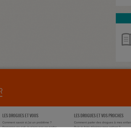
LES DROGUES ET VOUS
LES DROGUES ET VOS PROCHES
Comment savoir si j'ai un problème ?
Comment parler des drogues à mes enfan
Personne ne sait, je n'ose pas en parler
Puis-je faire dépister mon enfant ?