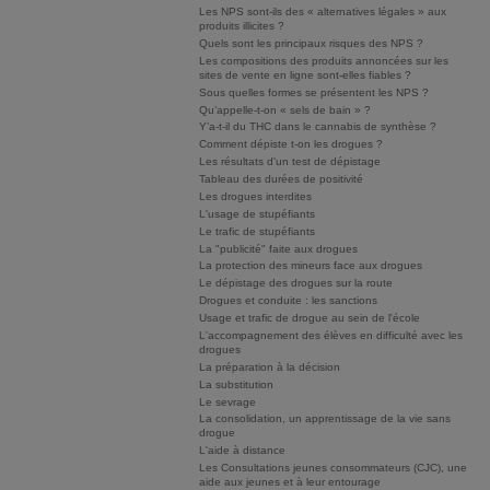
Les NPS sont-ils des « alternatives légales » aux
produits illicites ?
Quels sont les principaux risques des NPS ?
Les compositions des produits annoncées sur les
sites de vente en ligne sont-elles fiables ?
Sous quelles formes se présentent les NPS ?
Qu’appelle-t-on « sels de bain » ?
Y’a-t-il du THC dans le cannabis de synthèse ?
Comment dépiste t-on les drogues ?
Les résultats d'un test de dépistage
Tableau des durées de positivité
Les drogues interdites
L'usage de stupéfiants
Le trafic de stupéfiants
La "publicité" faite aux drogues
La protection des mineurs face aux drogues
Le dépistage des drogues sur la route
Drogues et conduite : les sanctions
Usage et trafic de drogue au sein de l'école
L'accompagnement des élèves en difficulté avec les
drogues
La préparation à la décision
La substitution
Le sevrage
La consolidation, un apprentissage de la vie sans
drogue
L'aide à distance
Les Consultations jeunes consommateurs (CJC), une
aide aux jeunes et à leur entourage