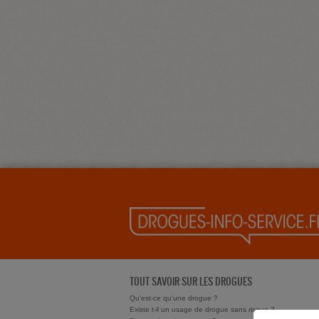
TOUT SAVOIR SUR LES DROGUES
Qu'est-ce qu'une drogue ?
Existe t-il un usage de drogue sans risque ?