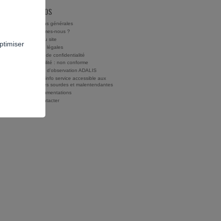
À PROPOS
Conditions générales
Qui sommes-nous ?
Charte du site
ptimiser
Mentions légales
Politique de confidentialité
Accessibilité : non conforme
Rapports d'observation ADALIS
Drogues info service accessible aux
personnes sourdes et malentendantes
Nos documentations
Nous contacter