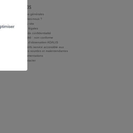
À PROPOS
Conditions générales
Qui sommes-nous ?
Charte du site
ptimiser
Mentions légales
Politique de confidentialité
Accessibilité : non conforme
Rapports d'observation ADALIS
Drogues info service accessible aux
personnes sourdes et malentendantes
Nos documentations
Nous contacter