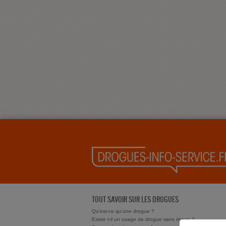
TOUT SAVOIR SUR LES DROGUES
Qu'est-ce qu'une drogue ?
Existe t-il un usage de drogue sans risque ?