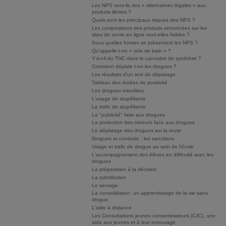
Les NPS sont-ils des « alternatives légales » aux
produits illicites ?
Quels sont les principaux risques des NPS ?
Les compositions des produits annoncées sur les
sites de vente en ligne sont-elles fiables ?
Sous quelles formes se présentent les NPS ?
Qu’appelle-t-on « sels de bain » ?
Y’a-t-il du THC dans le cannabis de synthèse ?
Comment dépiste t-on les drogues ?
Les résultats d'un test de dépistage
Tableau des durées de positivité
Les drogues interdites
L'usage de stupéfiants
Le trafic de stupéfiants
La "publicité" faite aux drogues
La protection des mineurs face aux drogues
Le dépistage des drogues sur la route
Drogues et conduite : les sanctions
Usage et trafic de drogue au sein de l'école
L'accompagnement des élèves en difficulté avec les
drogues
La préparation à la décision
La substitution
Le sevrage
La consolidation, un apprentissage de la vie sans
drogue
L'aide à distance
Les Consultations jeunes consommateurs (CJC), une
aide aux jeunes et à leur entourage