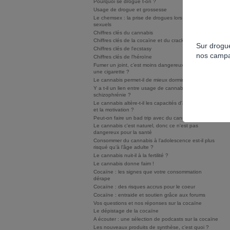
Pourquoi se drogue t-on ?
Usage de drogue et grossesse
Le chemsex : la prise de drogues lors de rapports
sexuels
Chiffres clés du cannabis
Chiffres clés de la cocaïne et du crack/free base
Sur drogue
Chiffres clés de l'ecstasy
nos campa
Chiffres clés de l'héroïne
Fumer un joint, c’est moins dangereux que fumer
une cigarette ?
Le cannabis permet-il de mieux dormir ?
Y a t-il un lien entre usage de cannabis et
schizophrénie ?
Le cannabis altère-t-il les capacités d'apprentissage
et la motivation ?
Peut-on faire un bad trip avec du cannabis ?
Le cannabis c'est naturel, donc ce n'est pas
dangereux pour la santé
Consommer du cannabis à l’adolescence est-il plus
risqué qu’à l’âge adulte ?
Le cannabis nuit-il à la fertilité ?
Le cannabis donne faim !
Cocaïne : les signes que votre consommation
dérape
Cocaïne : des risques accrus pour le coeur
Cocaïne : entraide et soutien grâce aux forums
Vos questions et nos réponses sur la cocaïne
Le dépistage de la cocaïne
A écouter : une sélection de podcasts sur la cocaïne
Les nouveaux produits de synthèse, c’est quoi ?