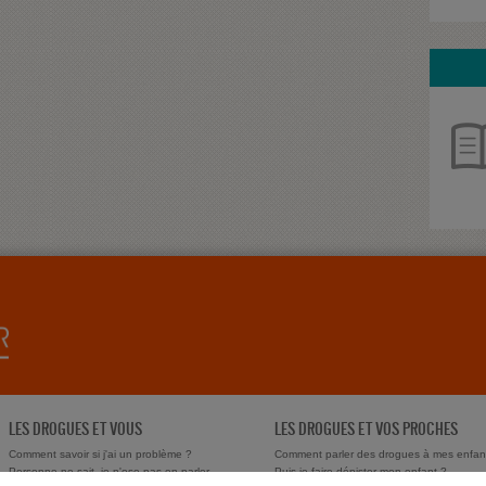
LES DROGUES ET VOUS
LES DROGUES ET VOS PROCHES
Comment savoir si j'ai un problème ?
Comment parler des drogues à mes enfan
Personne ne sait, je n'ose pas en parler
Puis-je faire dépister mon enfant ?