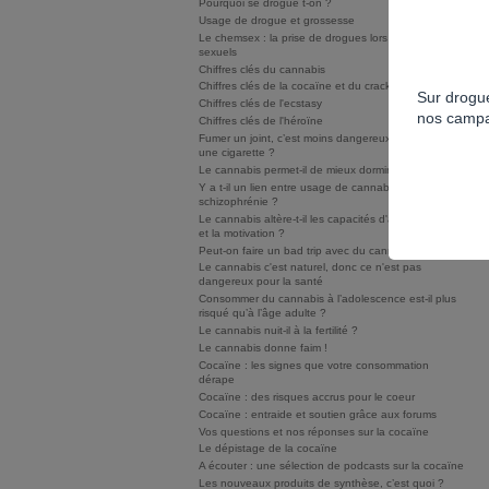
Pourquoi se drogue t-on ?
Usage de drogue et grossesse
Le chemsex : la prise de drogues lors de rapports
sexuels
Chiffres clés du cannabis
Chiffres clés de la cocaïne et du crack/free base
Sur drogue
Chiffres clés de l'ecstasy
nos campa
Chiffres clés de l'héroïne
Fumer un joint, c’est moins dangereux que fumer
une cigarette ?
Le cannabis permet-il de mieux dormir ?
Y a t-il un lien entre usage de cannabis et
schizophrénie ?
Le cannabis altère-t-il les capacités d'apprentissage
et la motivation ?
Peut-on faire un bad trip avec du cannabis ?
Le cannabis c'est naturel, donc ce n'est pas
dangereux pour la santé
Consommer du cannabis à l’adolescence est-il plus
risqué qu’à l’âge adulte ?
Le cannabis nuit-il à la fertilité ?
Le cannabis donne faim !
Cocaïne : les signes que votre consommation
dérape
Cocaïne : des risques accrus pour le coeur
Cocaïne : entraide et soutien grâce aux forums
Vos questions et nos réponses sur la cocaïne
Le dépistage de la cocaïne
A écouter : une sélection de podcasts sur la cocaïne
Les nouveaux produits de synthèse, c’est quoi ?