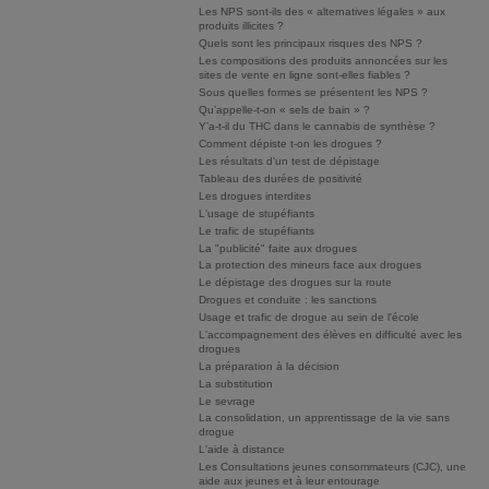
Les NPS sont-ils des « alternatives légales » aux
produits illicites ?
Quels sont les principaux risques des NPS ?
Les compositions des produits annoncées sur les
sites de vente en ligne sont-elles fiables ?
Sous quelles formes se présentent les NPS ?
Qu’appelle-t-on « sels de bain » ?
Y’a-t-il du THC dans le cannabis de synthèse ?
Comment dépiste t-on les drogues ?
Les résultats d'un test de dépistage
Tableau des durées de positivité
Les drogues interdites
L'usage de stupéfiants
Le trafic de stupéfiants
La "publicité" faite aux drogues
La protection des mineurs face aux drogues
Le dépistage des drogues sur la route
Drogues et conduite : les sanctions
Usage et trafic de drogue au sein de l'école
L'accompagnement des élèves en difficulté avec les
drogues
La préparation à la décision
La substitution
Le sevrage
La consolidation, un apprentissage de la vie sans
drogue
L'aide à distance
Les Consultations jeunes consommateurs (CJC), une
aide aux jeunes et à leur entourage