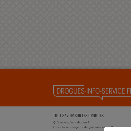
TOUT SAVOIR SUR LES DROGUES
Qu'est-ce qu'une drogue ?
Existe t-il un usage de drogue sans risque ?