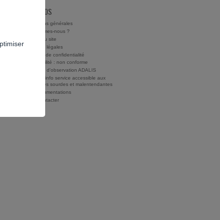
À PROPOS
Conditions générales
Qui sommes-nous ?
Charte du site
ptimiser
Mentions légales
Politique de confidentialité
Accessibilité : non conforme
Rapports d'observation ADALIS
Drogues info service accessible aux
personnes sourdes et malentendantes
Nos documentations
Nous contacter