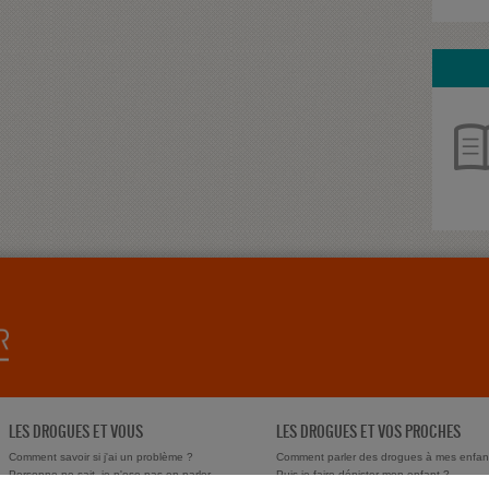
LES DROGUES ET VOUS
LES DROGUES ET VOS PROCHES
Comment savoir si j'ai un problème ?
Comment parler des drogues à mes enfan
Personne ne sait, je n'ose pas en parler
Puis-je faire dépister mon enfant ?