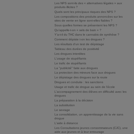
Les NPS sont-ils des « alternatives légales » aux
produits illicites ?
Quels sont les principaux risques des NPS ?
Les compositions des produits annoncées sur les
sites de vente en ligne sont-elles fiables ?
Sous quelles formes se présentent les NPS ?
Qu’appelle-t-on « sels de bain » ?
Y’a-t-il du THC dans le cannabis de synthèse ?
Comment dépiste t-on les drogues ?
Les résultats d'un test de dépistage
Tableau des durées de positivité
Les drogues interdites
L'usage de stupéfiants
Le trafic de stupéfiants
La "publicité" faite aux drogues
La protection des mineurs face aux drogues
Le dépistage des drogues sur la route
Drogues et conduite : les sanctions
Usage et trafic de drogue au sein de l'école
L'accompagnement des élèves en difficulté avec les
drogues
La préparation à la décision
La substitution
Le sevrage
La consolidation, un apprentissage de la vie sans
drogue
L'aide à distance
Les Consultations jeunes consommateurs (CJC), une
aide aux jeunes et à leur entourage