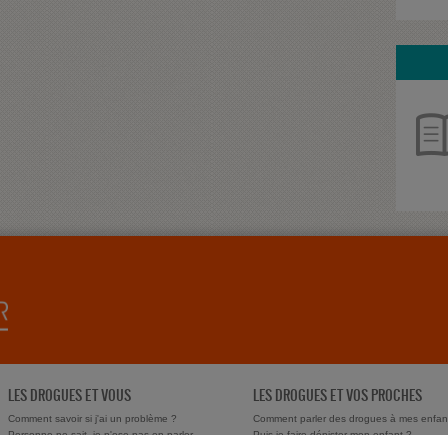
LES DROGUES ET VOUS
LES DROGUES ET VOS PROCHES
Comment savoir si j'ai un problème ?
Comment parler des drogues à mes enfan
Personne ne sait, je n'ose pas en parler
Puis-je faire dépister mon enfant ?