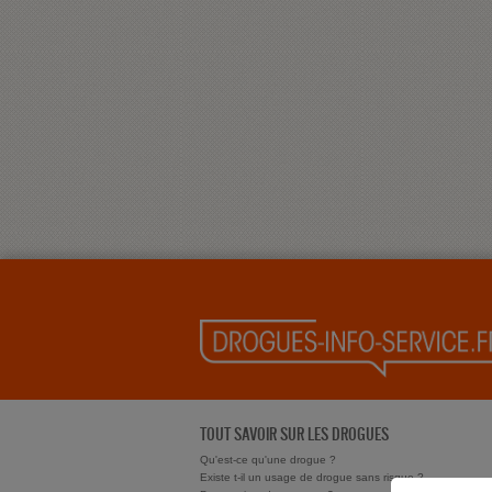
TOUT SAVOIR SUR LES DROGUES
Qu'est-ce qu'une drogue ?
Existe t-il un usage de drogue sans risque ?