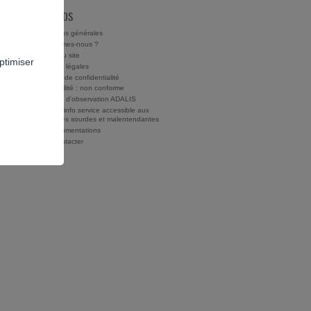
À PROPOS
Conditions générales
Qui sommes-nous ?
Charte du site
ptimiser
Mentions légales
Politique de confidentialité
Accessibilité : non conforme
Rapports d'observation ADALIS
Drogues info service accessible aux
personnes sourdes et malentendantes
Nos documentations
Nous contacter