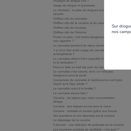
Pourquoi se drogue t-on ?
Usage de drogue et grossesse
Le chemsex : la prise de drogues lors de rapports
sexuels
Chiffres clés du cannabis
Chiffres clés de la cocaïne et du crack/free base
Sur drogue
Chiffres clés de l'ecstasy
nos campa
Chiffres clés de l'héroïne
Fumer un joint, c’est moins dangereux que fumer
une cigarette ?
Le cannabis permet-il de mieux dormir ?
Y a t-il un lien entre usage de cannabis et
schizophrénie ?
Le cannabis altère-t-il les capacités d'apprentissage
et la motivation ?
Peut-on faire un bad trip avec du cannabis ?
Le cannabis c'est naturel, donc ce n'est pas
dangereux pour la santé
Consommer du cannabis à l’adolescence est-il plus
risqué qu’à l’âge adulte ?
Le cannabis nuit-il à la fertilité ?
Le cannabis donne faim !
Cocaïne : les signes que votre consommation
dérape
Cocaïne : des risques accrus pour le coeur
Cocaïne : entraide et soutien grâce aux forums
Vos questions et nos réponses sur la cocaïne
Le dépistage de la cocaïne
A écouter : une sélection de podcasts sur la cocaïne
Les nouveaux produits de synthèse, c’est quoi ?