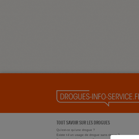
TOUT SAVOIR SUR LES DROGUES
Qu'est-ce qu'une drogue ?
Existe t-il un usage de drogue sans risque ?