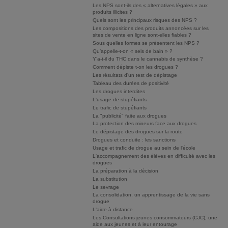
Les NPS sont-ils des « alternatives légales » aux
produits illicites ?
Quels sont les principaux risques des NPS ?
Les compositions des produits annoncées sur les
sites de vente en ligne sont-elles fiables ?
Sous quelles formes se présentent les NPS ?
Qu’appelle-t-on « sels de bain » ?
Y’a-t-il du THC dans le cannabis de synthèse ?
Comment dépiste t-on les drogues ?
Les résultats d'un test de dépistage
Tableau des durées de positivité
Les drogues interdites
L'usage de stupéfiants
Le trafic de stupéfiants
La "publicité" faite aux drogues
La protection des mineurs face aux drogues
Le dépistage des drogues sur la route
Drogues et conduite : les sanctions
Usage et trafic de drogue au sein de l'école
L'accompagnement des élèves en difficulté avec les
drogues
La préparation à la décision
La substitution
Le sevrage
La consolidation, un apprentissage de la vie sans
drogue
L'aide à distance
Les Consultations jeunes consommateurs (CJC), une
aide aux jeunes et à leur entourage