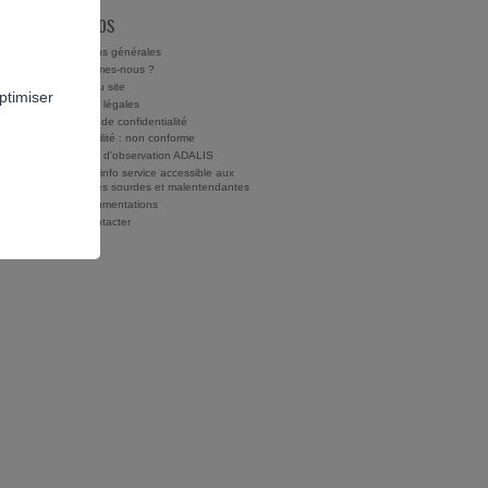
À PROPOS
Conditions générales
Qui sommes-nous ?
Charte du site
ptimiser
Mentions légales
Politique de confidentialité
Accessibilité : non conforme
Rapports d'observation ADALIS
Drogues info service accessible aux
personnes sourdes et malentendantes
Nos documentations
Nous contacter