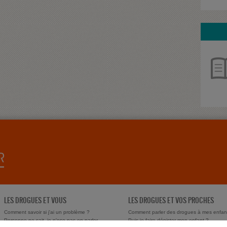
LES DROGUES ET VOUS
LES DROGUES ET VOS PROCHES
Comment savoir si j'ai un problème ?
Comment parler des drogues à mes enfan
Personne ne sait, je n'ose pas en parler
Puis-je faire dépister mon enfant ?