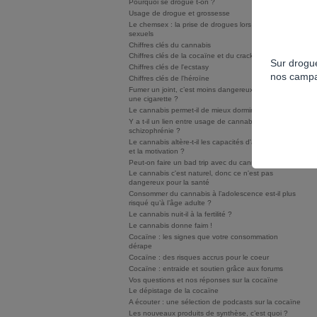
Pourquoi se drogue t-on ?
Usage de drogue et grossesse
Le chemsex : la prise de drogues lors de rapports
sexuels
Chiffres clés du cannabis
Chiffres clés de la cocaïne et du crack/free base
Sur drogue
Chiffres clés de l'ecstasy
nos campa
Chiffres clés de l'héroïne
Fumer un joint, c’est moins dangereux que fumer
une cigarette ?
Le cannabis permet-il de mieux dormir ?
Y a t-il un lien entre usage de cannabis et
schizophrénie ?
Le cannabis altère-t-il les capacités d'apprentissage
et la motivation ?
Peut-on faire un bad trip avec du cannabis ?
Le cannabis c'est naturel, donc ce n'est pas
dangereux pour la santé
Consommer du cannabis à l’adolescence est-il plus
risqué qu’à l’âge adulte ?
Le cannabis nuit-il à la fertilité ?
Le cannabis donne faim !
Cocaïne : les signes que votre consommation
dérape
Cocaïne : des risques accrus pour le coeur
Cocaïne : entraide et soutien grâce aux forums
Vos questions et nos réponses sur la cocaïne
Le dépistage de la cocaïne
A écouter : une sélection de podcasts sur la cocaïne
Les nouveaux produits de synthèse, c’est quoi ?