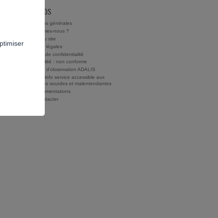
À PROPOS
Conditions générales
Qui sommes-nous ?
Charte du site
ptimiser
Mentions légales
Politique de confidentialité
Accessibilité : non conforme
Rapports d'observation ADALIS
Drogues info service accessible aux
personnes sourdes et malentendantes
Nos documentations
Nous contacter