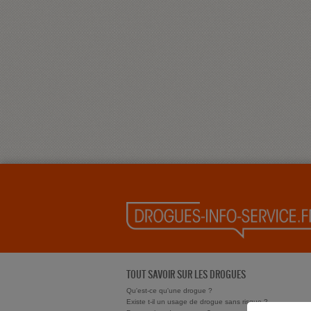
TOUT SAVOIR SUR LES DROGUES
Qu'est-ce qu'une drogue ?
Existe t-il un usage de drogue sans risque ?