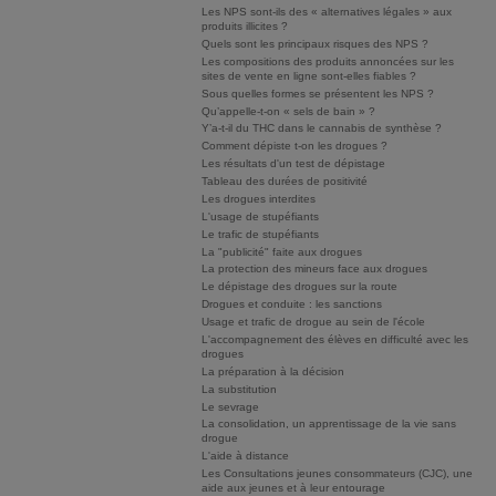
Les NPS sont-ils des « alternatives légales » aux
produits illicites ?
Quels sont les principaux risques des NPS ?
Les compositions des produits annoncées sur les
sites de vente en ligne sont-elles fiables ?
Sous quelles formes se présentent les NPS ?
Qu’appelle-t-on « sels de bain » ?
Y’a-t-il du THC dans le cannabis de synthèse ?
Comment dépiste t-on les drogues ?
Les résultats d'un test de dépistage
Tableau des durées de positivité
Les drogues interdites
L'usage de stupéfiants
Le trafic de stupéfiants
La "publicité" faite aux drogues
La protection des mineurs face aux drogues
Le dépistage des drogues sur la route
Drogues et conduite : les sanctions
Usage et trafic de drogue au sein de l'école
L'accompagnement des élèves en difficulté avec les
drogues
La préparation à la décision
La substitution
Le sevrage
La consolidation, un apprentissage de la vie sans
drogue
L'aide à distance
Les Consultations jeunes consommateurs (CJC), une
aide aux jeunes et à leur entourage