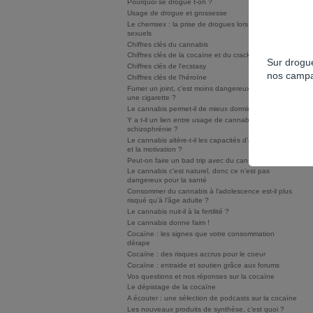
Pourquoi se drogue t-on ?
Usage de drogue et grossesse
Le chemsex : la prise de drogues lors de rapports
sexuels
Chiffres clés du cannabis
Chiffres clés de la cocaïne et du crack/free base
Sur drogue
Chiffres clés de l'ecstasy
nos campa
Chiffres clés de l'héroïne
Fumer un joint, c’est moins dangereux que fumer
une cigarette ?
Le cannabis permet-il de mieux dormir ?
Y a t-il un lien entre usage de cannabis et
schizophrénie ?
Le cannabis altère-t-il les capacités d'apprentissage
et la motivation ?
Peut-on faire un bad trip avec du cannabis ?
Le cannabis c'est naturel, donc ce n'est pas
dangereux pour la santé
Consommer du cannabis à l’adolescence est-il plus
risqué qu’à l’âge adulte ?
Le cannabis nuit-il à la fertilité ?
Le cannabis donne faim !
Cocaïne : les signes que votre consommation
dérape
Cocaïne : des risques accrus pour le coeur
Cocaïne : entraide et soutien grâce aux forums
Vos questions et nos réponses sur la cocaïne
Le dépistage de la cocaïne
A écouter : une sélection de podcasts sur la cocaïne
Les nouveaux produits de synthèse, c’est quoi ?