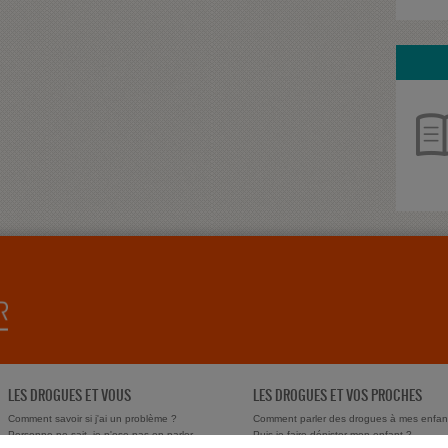
LES DROGUES ET VOUS
LES DROGUES ET VOS PROCHES
Comment savoir si j'ai un problème ?
Comment parler des drogues à mes enfan
Personne ne sait, je n'ose pas en parler
Puis-je faire dépister mon enfant ?