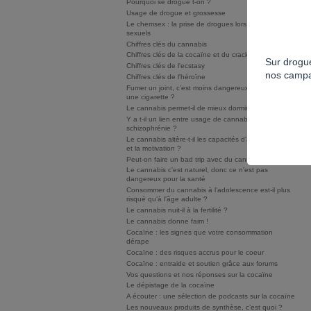
Pourquoi se drogue t-on ?
Usage de drogue et grossesse
Le chemsex : la prise de drogues lors de rapports
sexuels
Chiffres clés du cannabis
Chiffres clés de la cocaïne et du crack/free base
Sur drogue
Chiffres clés de l'ecstasy
nos campa
Chiffres clés de l'héroïne
Fumer un joint, c’est moins dangereux que fumer
une cigarette ?
Le cannabis permet-il de mieux dormir ?
Y a t-il un lien entre usage de cannabis et
schizophrénie ?
Le cannabis altère-t-il les capacités d'apprentissage
et la motivation ?
Peut-on faire un bad trip avec du cannabis ?
Le cannabis c'est naturel, donc ce n'est pas
dangereux pour la santé
Consommer du cannabis à l’adolescence est-il plus
risqué qu’à l’âge adulte ?
Le cannabis nuit-il à la fertilité ?
Le cannabis donne faim !
Cocaïne : les signes que votre consommation
dérape
Cocaïne : des risques accrus pour le coeur
Cocaïne : entraide et soutien grâce aux forums
Vos questions et nos réponses sur la cocaïne
Le dépistage de la cocaïne
A écouter : une sélection de podcasts sur la cocaïne
Les nouveaux produits de synthèse, c’est quoi ?