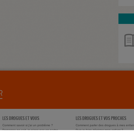
LES DROGUES ET VOUS
LES DROGUES ET VOS PROCHES
Comment savoir si j'ai un problème ?
Comment parler des drogues à mes enfan
Personne ne sait, je n'ose pas en parler
Puis-je faire dépister mon enfant ?