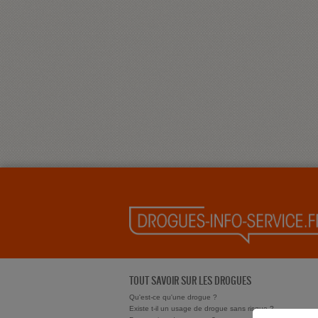
TOUT SAVOIR SUR LES DROGUES
Qu'est-ce qu'une drogue ?
Existe t-il un usage de drogue sans risque ?