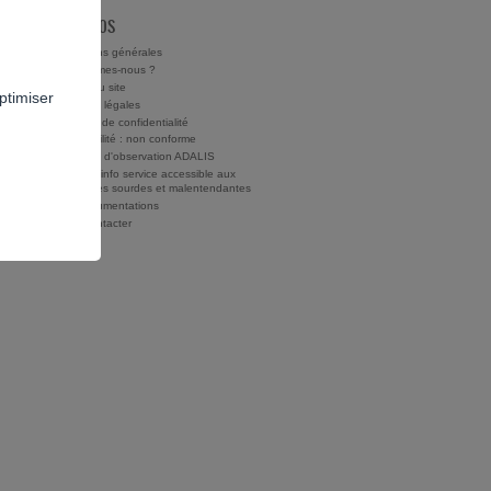
À PROPOS
Conditions générales
Qui sommes-nous ?
Charte du site
ptimiser
Mentions légales
Politique de confidentialité
Accessibilité : non conforme
Rapports d'observation ADALIS
Drogues info service accessible aux
personnes sourdes et malentendantes
Nos documentations
Nous contacter