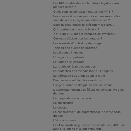
Les NPS sont-ils des « alternatives légales » aux
produits illicites ?
Quels sont les principaux risques des NPS ?
Les compositions des produits annoncées sur les
sites de vente en ligne sont-elles fiables ?
Sous quelles formes se présentent les NPS ?
Qu’appelle-t-on « sels de bain » ?
Y’a-t-il du THC dans le cannabis de synthèse ?
Comment dépiste t-on les drogues ?
Les résultats d'un test de dépistage
Tableau des durées de positivité
Les drogues interdites
L'usage de stupéfiants
Le trafic de stupéfiants
La "publicité" faite aux drogues
La protection des mineurs face aux drogues
Le dépistage des drogues sur la route
Drogues et conduite : les sanctions
Usage et trafic de drogue au sein de l'école
L'accompagnement des élèves en difficulté avec les
drogues
La préparation à la décision
La substitution
Le sevrage
La consolidation, un apprentissage de la vie sans
drogue
L'aide à distance
Les Consultations jeunes consommateurs (CJC), une
aide aux jeunes et à leur entourage