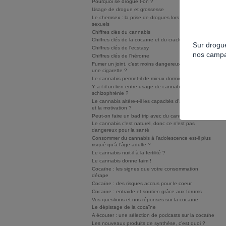
Pourquoi se drogue t-on ?
Usage de drogue et grossesse
Le chemsex : la prise de drogues lors de rapports
sexuels
Chiffres clés du cannabis
Chiffres clés de la cocaïne et du crack/free base
Sur drogue
Chiffres clés de l'ecstasy
nos campa
Chiffres clés de l'héroïne
Fumer un joint, c’est moins dangereux que fumer
une cigarette ?
Le cannabis permet-il de mieux dormir ?
Y a t-il un lien entre usage de cannabis et
schizophrénie ?
Le cannabis altère-t-il les capacités d'apprentissage
et la motivation ?
Peut-on faire un bad trip avec du cannabis ?
Le cannabis c'est naturel, donc ce n'est pas
dangereux pour la santé
Consommer du cannabis à l’adolescence est-il plus
risqué qu’à l’âge adulte ?
Le cannabis nuit-il à la fertilité ?
Le cannabis donne faim !
Cocaïne : les signes que votre consommation
dérape
Cocaïne : des risques accrus pour le coeur
Cocaïne : entraide et soutien grâce aux forums
Vos questions et nos réponses sur la cocaïne
Le dépistage de la cocaïne
A écouter : une sélection de podcasts sur la cocaïne
Les nouveaux produits de synthèse, c’est quoi ?