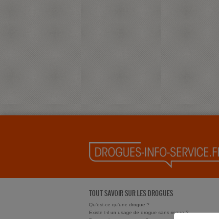
TOUT SAVOIR SUR LES DROGUES
Qu'est-ce qu'une drogue ?
Existe t-il un usage de drogue sans risque ?