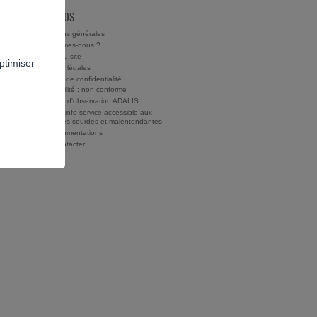
À PROPOS
Conditions générales
Qui sommes-nous ?
Charte du site
ptimiser
Mentions légales
Politique de confidentialité
Accessibilité : non conforme
Rapports d'observation ADALIS
Drogues info service accessible aux
personnes sourdes et malentendantes
Nos documentations
Nous contacter