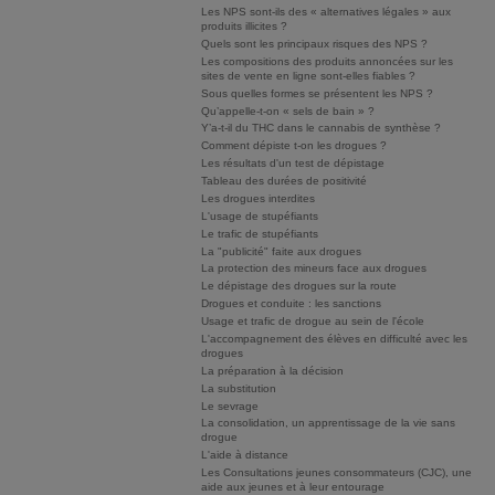
Les NPS sont-ils des « alternatives légales » aux
produits illicites ?
Quels sont les principaux risques des NPS ?
Les compositions des produits annoncées sur les
sites de vente en ligne sont-elles fiables ?
Sous quelles formes se présentent les NPS ?
Qu’appelle-t-on « sels de bain » ?
Y’a-t-il du THC dans le cannabis de synthèse ?
Comment dépiste t-on les drogues ?
Les résultats d'un test de dépistage
Tableau des durées de positivité
Les drogues interdites
L'usage de stupéfiants
Le trafic de stupéfiants
La "publicité" faite aux drogues
La protection des mineurs face aux drogues
Le dépistage des drogues sur la route
Drogues et conduite : les sanctions
Usage et trafic de drogue au sein de l'école
L'accompagnement des élèves en difficulté avec les
drogues
La préparation à la décision
La substitution
Le sevrage
La consolidation, un apprentissage de la vie sans
drogue
L'aide à distance
Les Consultations jeunes consommateurs (CJC), une
aide aux jeunes et à leur entourage