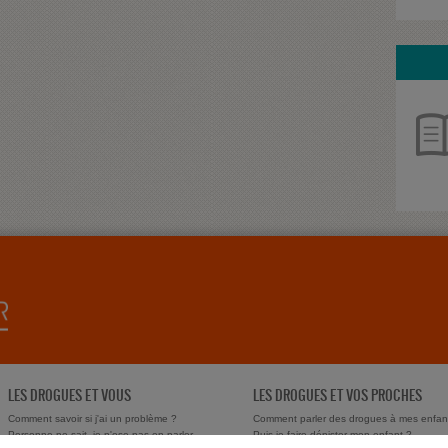
LES DROGUES ET VOUS
LES DROGUES ET VOS PROCHES
Comment savoir si j'ai un problème ?
Comment parler des drogues à mes enfan
Personne ne sait, je n'ose pas en parler
Puis-je faire dépister mon enfant ?