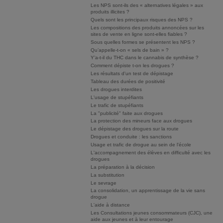
Les NPS sont-ils des « alternatives légales » aux
produits illicites ?
Quels sont les principaux risques des NPS ?
Les compositions des produits annoncées sur les
sites de vente en ligne sont-elles fiables ?
Sous quelles formes se présentent les NPS ?
Qu’appelle-t-on « sels de bain » ?
Y’a-t-il du THC dans le cannabis de synthèse ?
Comment dépiste t-on les drogues ?
Les résultats d'un test de dépistage
Tableau des durées de positivité
Les drogues interdites
L'usage de stupéfiants
Le trafic de stupéfiants
La "publicité" faite aux drogues
La protection des mineurs face aux drogues
Le dépistage des drogues sur la route
Drogues et conduite : les sanctions
Usage et trafic de drogue au sein de l'école
L'accompagnement des élèves en difficulté avec les
drogues
La préparation à la décision
La substitution
Le sevrage
La consolidation, un apprentissage de la vie sans
drogue
L'aide à distance
Les Consultations jeunes consommateurs (CJC), une
aide aux jeunes et à leur entourage