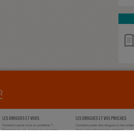
LES DROGUES ET VOUS
LES DROGUES ET VOS PROCHES
Comment savoir si j'ai un problème ?
Comment parler des drogues à mes enfan
Personne ne sait, je n'ose pas en parler
Puis-je faire dépister mon enfant ?