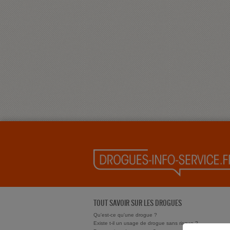
TOUT SAVOIR SUR LES DROGUES
Qu'est-ce qu'une drogue ?
Existe t-il un usage de drogue sans risque ?