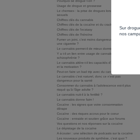
Pourquoi se drogue t-on ?
Usage de drogue et grossesse
Le chemsex : la prise de drogues lors de rapports
sexuels
Chiffres clés du cannabis
Chiffres clés de la cocaïne et du crack/free base
Sur drogue
Chiffres clés de l'ecstasy
nos campa
Chiffres clés de l'héroïne
Fumer un joint, c’est moins dangereux que fumer
une cigarette ?
Le cannabis permet-il de mieux dormir ?
Y a t-il un lien entre usage de cannabis et
schizophrénie ?
Le cannabis altère-t-il les capacités d'apprentissage
et la motivation ?
Peut-on faire un bad trip avec du cannabis ?
Le cannabis c'est naturel, donc ce n'est pas
dangereux pour la santé
Consommer du cannabis à l’adolescence est-il plus
risqué qu’à l’âge adulte ?
Le cannabis nuit-il à la fertilité ?
Le cannabis donne faim !
Cocaïne : les signes que votre consommation
dérape
Cocaïne : des risques accrus pour le coeur
Cocaïne : entraide et soutien grâce aux forums
Vos questions et nos réponses sur la cocaïne
Le dépistage de la cocaïne
A écouter : une sélection de podcasts sur la cocaïne
Les nouveaux produits de synthèse, c’est quoi ?