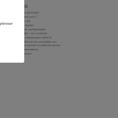
À PROPOS
Conditions générales
Qui sommes-nous ?
Charte du site
ptimiser
Mentions légales
Politique de confidentialité
Accessibilité : non conforme
Rapports d'observation ADALIS
Drogues info service accessible aux
personnes sourdes et malentendantes
Nos documentations
Nous contacter