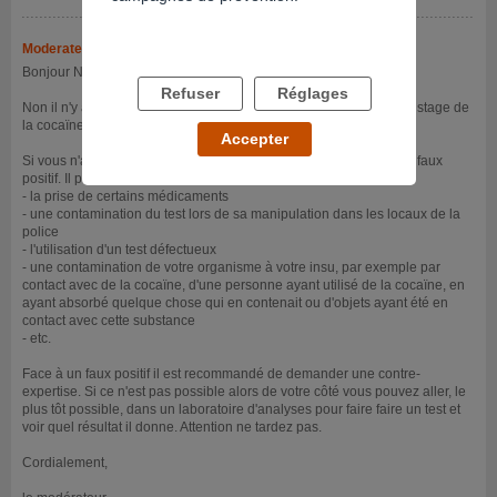
Moderateur
- 08/02/2024 à 13h46
Bonjour N2ssss,
Refuser
Réglages
Non il n'y a pas de raison que le snus rende positif un test de dépistage de
la cocaïne.
Accepter
Si vous n'avez jamais consommé c'est que vous avez à faire à un faux
positif. Il peut y a voir différentes explications à un faux positif :
- la prise de certains médicaments
- une contamination du test lors de sa manipulation dans les locaux de la
police
- l'utilisation d'un test défectueux
- une contamination de votre organisme à votre insu, par exemple par
contact avec de la cocaïne, d'une personne ayant utilisé de la cocaïne, en
ayant absorbé quelque chose qui en contenait ou d'objets ayant été en
contact avec cette substance
- etc.
Face à un faux positif il est recommandé de demander une contre-
expertise. Si ce n'est pas possible alors de votre côté vous pouvez aller, le
plus tôt possible, dans un laboratoire d'analyses pour faire faire un test et
voir quel résultat il donne. Attention ne tardez pas.
Cordialement,