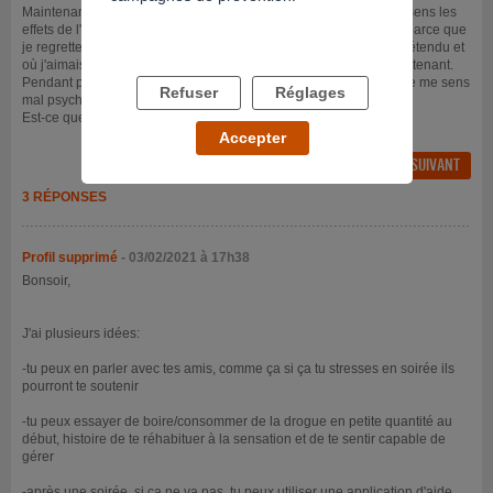
Maintenant ça va mieux mais dès que je suis en soirée et que je sens les
effets de l'alcool ou de la drogue montés je stress. Ca me frustre parce que
je regrette les soirées d'avant mon bad trip où j'étais totatement détendu et
où j'aimais cet état mais je pense qu'il faut que je fasse avec maintenant.
Pendant plusieurs jours après une soirée je me sens très seule, je me sens
Refuser
Réglages
mal psychologiquement, je suis anxieuse et triste.
Est-ce que vous avez des conseils ? Merci de votre aide
Accepter
FIL PRÉCÉDENT
FIL SUIVANT
3 RÉPONSES
Profil supprimé
- 03/02/2021 à 17h38
Bonsoir,
J'ai plusieurs idées:
-tu peux en parler avec tes amis, comme ça si ça tu stresses en soirée ils
pourront te soutenir
-tu peux essayer de boire/consommer de la drogue en petite quantité au
début, histoire de te réhabituer à la sensation et de te sentir capable de
gérer
-après une soirée, si ça ne va pas, tu peux utiliser une application d'aide