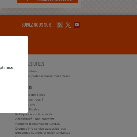
SUIVEZ-NOUS SUR :
ADRESSES UTILES
ptimiser
ts ?
Adresses utiles
Recherche professionnelle multicritères
À PROPOS
Conditions générales
Qui sommes-nous ?
Charte du site
Mentions légales
Politique de confidentialité
Accessibilité : non conforme
Rapports d'observation ADALIS
Drogues info service accessible aux
personnes sourdes et malentendantes