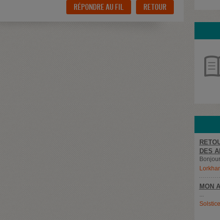
RÉPONDRE AU FIL
RETOUR
RETOU
DES A
Bonjour,
Lorkha
MON A
...
Solstic