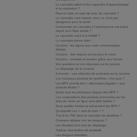
Le cannabis altère-t-il les capacités d'apprentissage
et la motivation ?
Peut-on faire un bad trip avec du cannabis ?
Le cannabis c'est naturel, donc ce n'est pas
dangereux pour la santé
Consommer du cannabis à l’adolescence est-il plus
risqué qu’à l’âge adulte ?
Le cannabis nuit-il à la fertilité ?
Le cannabis donne faim !
Cocaïne : les signes que votre consommation
dérape
Cocaïne : des risques accrus pour le coeur
Cocaïne : entraide et soutien grâce aux forums
Vos questions et nos réponses sur la cocaïne
Le dépistage de la cocaïne
A écouter : une sélection de podcasts sur la cocaïne
Les nouveaux produits de synthèse, c’est quoi ?
Les NPS sont-ils des « alternatives légales » aux
produits illicites ?
Quels sont les principaux risques des NPS ?
Les compositions des produits annoncées sur les
sites de vente en ligne sont-elles fiables ?
Sous quelles formes se présentent les NPS ?
Qu’appelle-t-on « sels de bain » ?
Y’a-t-il du THC dans le cannabis de synthèse ?
Comment dépiste t-on les drogues ?
Les résultats d'un test de dépistage
Tableau des durées de positivité
Les drogues interdites