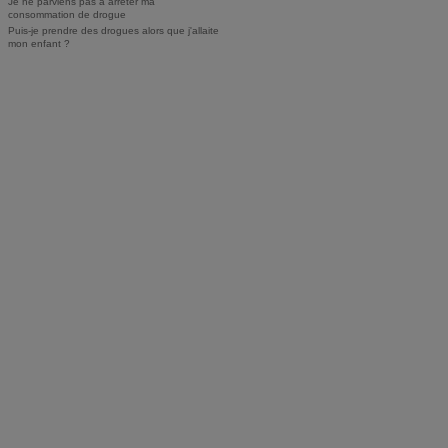
Je ne parviens pas à arrêter ma
consommation de drogue
Puis-je prendre des drogues alors que j'allaite
mon enfant ?