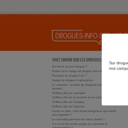
TOUT SAVOIR SUR LES DROGUES
Sur drogue
Qu'est-ce qu'une drogue ?
nos campa
Existe t-il un usage de drogue sans risque ?
Pourquoi se drogue t-on ?
Usage de drogue et grossesse
Le chemsex : la prise de drogues lors de rapports
sexuels
Chiffres clés du cannabis
Chiffres clés de la cocaïne et du crack/free base
Chiffres clés de l'ecstasy
Chiffres clés de l'héroïne
Fumer un joint, c’est moins dangereux que fumer
une cigarette ?
Le cannabis permet-il de mieux dormir ?
Y a t-il un lien entre usage de cannabis et
schizophrénie ?