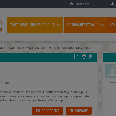
Espace pro
TOUT SAVOIR SUR LES DROGUES
LES DROGUES ET VOUS
LES
UMS POUR LES CONSOMMATEURS
TRAMADOL SEVRAGE
0 à 18h30
depuis de nombreuses années. Depuis vendredi je n’en ai plus
ler l’ordonnance mais je suis à bout j en peux plus je prend du
 l’air des conseils svp j’ai besoin d’aide svp
FIL PRÉCÉDENT
FIL SUIVANT