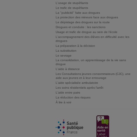
L'usage de stupéfiants
Le trafic de stupéfiants
La "publicité" faite aux drogues
La protection des mineurs face aux drogues
Le dépistage des drogues sur la route
Drogues et conduite : les sanctions
Usage et trafic de drogue au sein de l'école
L'accompagnement des élèves en difficulté avec les
drogues
La préparation à la décision
La substitution
Le sevrage
La consolidation, un apprentissage de la vie sans
drogue
L'aide à distance
Les Consultations jeunes consommateurs (CJC), une
aide aux jeunes et à leur entourage
L'aide spécialisée ambulatoire
Les soins résidentiels après l'arrêt
L'aide entre pairs
La réduction des risques
À lire à voir