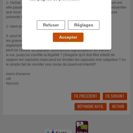
1- l'achat, la vente, la consommation et la culture de salvia divinorum est
elle passible d'amende/peine de prison? même si la plante n'est présentée
que sous forme ornementale ou pour des encens? la plante n'est pas
présente dans la liste des stupéfiants
Refuser
Réglages
2- idem pour le kratom
3- pour le pavot :
Accepter
les graines de papaversomnifferum album sont elles encore
reglementées?
peut on cultiver du papaver somniferum nigrum/album en france?
si oui, jusqu'où s'arrête la légalité ? j'imagine qu'il doit être intedit de
saigner les capsules mais peut on récolter les capsules non saignées ? ou
le simple fait de récolter une cosse de pavot est interdit?
merci d'avance
cdt
francois
FIL PRÉCÉDENT
FIL SUIVANT
RÉPONDRE AU FIL
RETOUR